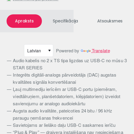
Apraksts
Specifikācija
Atsauksmes
Powered by
Translate
Audio kabelis no 2 x TS tipa ligzdas uz USB-C no mūsu 3
STAR SERIES
Integrēts digitāli-analogs pārveidotājs (DAC) augstas
kvalitātes signāla konvertēšanai
Ļauj multimediju ierīcēm ar USB-C portu (piemēram,
viedtālruņiem, planšetdatoriem, klēpjdatoriem) izveidot
savienojumu ar analogo audioiekārtu
Augsta audio kvalitāte, pateicoties 24 bitu / 96 kHz
paraugu ņemšanas frekvencei
Savietojams ar lielāko daļu USB-C saskarnes ierīču
“Plug & Play” — draivera instalēšana nav nepieciešama