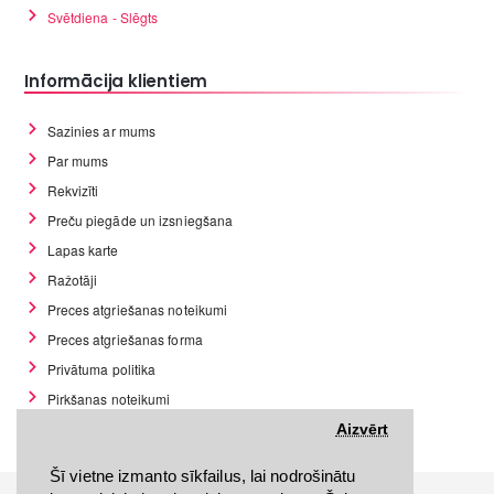
Svētdiena - Slēgts
Informācija klientiem
Sazinies ar mums
Par mums
Rekvizīti
Preču piegāde un izsniegšana
Lapas karte
Ražotāji
Preces atgriešanas noteikumi
Preces atgriešanas forma
Privātuma politika
Pirkšanas noteikumi
GDPR datu rīki
Aizvērt
Šī vietne izmanto sīkfailus, lai nodrošinātu