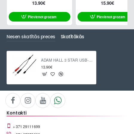
13.90€
15.90€
Pievienot grozam
Pievienot grozam
Nesen skatītās preces
Skatītākās
ADAM HALL 3 STAR USB-C / 2 x Stereo Jack 6.3 mm, 1.5m
13.90€
Kontakti
+ 371 29111699