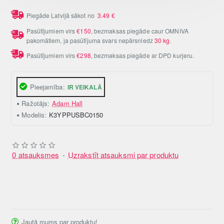
Piegāde Latvijā sākot no
3.49
€
Pasūtījumiem virs
€150
, bezmaksas piegāde caur OMNIVA
pakomātiem, ja pasūtījuma svars nepārsniedz
30 kg
.
Pasūtījumiem virs
€298
, bezmaksas piegāde ar DPD kurjeru.
Pieejamība:
IR VEIKALĀ
Ražotājs:
Adam Hall
Modelis:
K3YPPUSBC0150
0 atsauksmes
-
Uzrakstīt atsauksmi par produktu
Jautā mums par produktu!