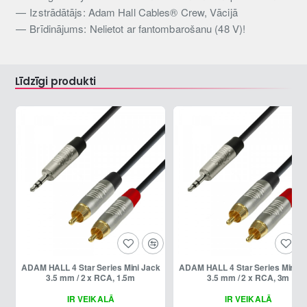
Izstrādātājs: Adam Hall Cables® Crew, Vācijā
Brīdinājums: Nelietot ar fantombarošanu (48 V)!
Līdzīgi produkti
ADAM HALL 4 Star Series Mini Jack
ADAM HALL 4 Star Series Mini Jack
3.5 mm / 2 x RCA, 1.5m
3.5 mm / 2 x RCA, 3m
IR VEIKALĀ
IR VEIKALĀ