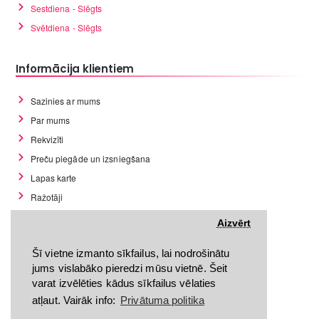
Sestdiena - Slēgts
Svētdiena - Slēgts
Informācija klientiem
Sazinies ar mums
Par mums
Rekvizīti
Preču piegāde un izsniegšana
Lapas karte
Ražotāji
Preces atgriešanas noteikumi
Aizvērt
Preces atgriešanas forma
Šī vietne izmanto sīkfailus, lai nodrošinātu
Privātuma politika
jums vislabāko pieredzi mūsu vietnē. Šeit
Pirkšanas noteikumi
varat izvēlēties kādus sīkfailus vēlaties
GDPR datu rīki
atļaut. Vairāk info:
Privātuma politika