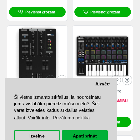
Pievienot grozam
Pievienot grozam
Aizvērt
RELOOP RMX-10 BT
RELOOP Keypad Pro
Šī vietne izmanto sīkfailus, lai nodrošinātu
SAZINIES PAR PIEEJAMĪBU
SAZINIES PAR PIEEJAMĪBU
jums vislabāko pieredzi mūsu vietnē. Šeit
149.00€
249.00€
varat izvēlēties kādus sīkfailus vēlaties
atļaut. Vairāk info:
Privātuma politika
Pievienot grozam
Pievienot grozam
Izvēlne
Apstiprināt