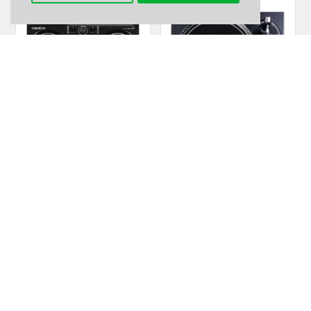
RELOOP BUDDY
RELOOP RP 1000 MK2 Melns
IR VEIKALĀ
IR VEIKALĀ
259.90€
279.00€
Pievienot grozam
Pievienot grozam