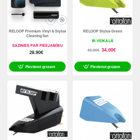
RELOOP Premium Vinyl & Stylus
RELOOP Stylus Green
-21%
Cleaning Set
IR VEIKALĀ
SAZINIES PAR PIEEJAMĪBU
34.00€
42.90€
28.90€
Pievienot grozam
Pievienot grozam
ATLAIDE