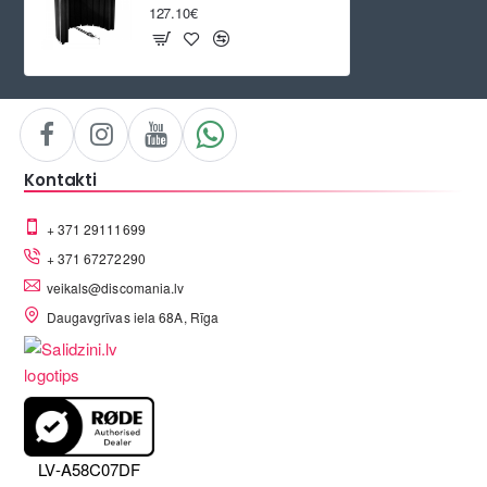
127.10€
Kontakti
+ 371 29111699
+ 371 67272290
veikals@discomania.lv
Daugavgrīvas iela 68A, Rīga
LV-A58C07DF