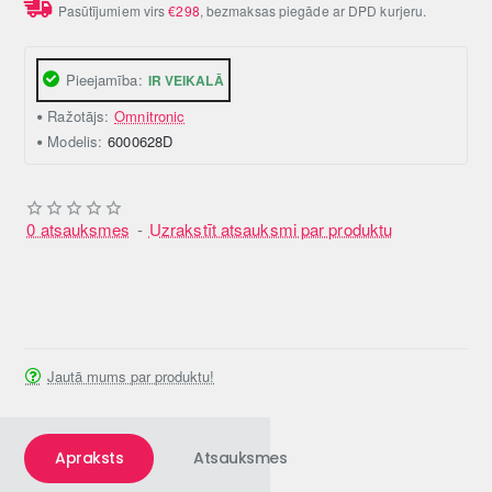
Pasūtījumiem virs
€298
, bezmaksas piegāde ar DPD kurjeru.
Pieejamība:
IR VEIKALĀ
Ražotājs:
Omnitronic
Modelis:
6000628D
0 atsauksmes
-
Uzrakstīt atsauksmi par produktu
Jautā mums par produktu!
Apraksts
Atsauksmes