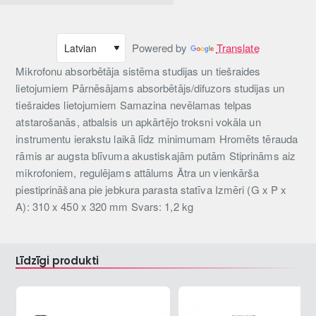
Powered by
Translate
Mikrofonu absorbētāja sistēma studijas un tiešraides
lietojumiem Pārnēsājams absorbētājs/difuzors studijas un
tiešraides lietojumiem Samazina nevēlamas telpas
atstarošanās, atbalsis un apkārtējo troksni vokāla un
instrumentu ierakstu laikā līdz minimumam Hromēts tērauda
rāmis ar augsta blīvuma akustiskajām putām Stiprināms aiz
mikrofoniem, regulējams attālums Ātra un vienkārša
piestiprināšana pie jebkura parasta statīva Izmēri (G x P x
A): 310 x 450 x 320 mm Svars: 1,2 kg
Līdzīgi produkti