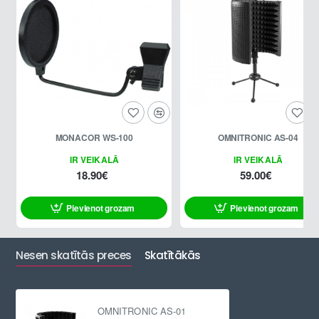
MONACOR WS-100
OMNITRONIC AS-04
IR VEIKALĀ
IR VEIKALĀ
18.90€
59.00€
Pievienot grozam
Pievienot grozam
Nesen skatītās preces
Skatītākās
OMNITRONIC AS-01