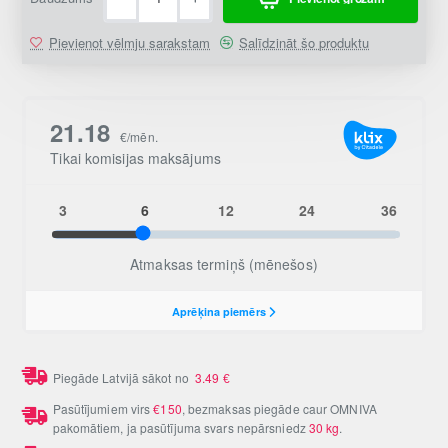
Pievienot vēlmju sarakstam
Salīdzināt šo produktu
Piegāde Latvijā sākot no
3.49
€
Pasūtījumiem virs
€150
, bezmaksas piegāde caur OMNIVA
pakomātiem, ja pasūtījuma svars nepārsniedz
30 kg
.