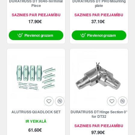
DURATRUSS DT 30/40-Terminal
DURATRUSS DT PRO Mounting
Piece
plate
SAZINIES PAR PIEEJAMĪBU
SAZINIES PAR PIEEJAMĪBU
17.90€
37.10€
Pievienot grozam
Pievienot grozam
ALUTRUSS QUADLOCK SET
DURATRUSS DT Hinge Section 0°
for DT32
IR VEIKALĀ
SAZINIES PAR PIEEJAMĪBU
61.60€
97.90€