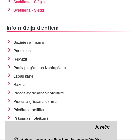
Sestdiena - Slēgts
Svētdiena - Slēgts
Informācija klientiem
Sazinies ar mums
Par mums
Rekvizīti
Preču piegāde un izsniegšana
Lapas karte
Ražotāji
Preces atgriešanas noteikumi
Preces atgriešanas forma
Privātuma politika
Pirkšanas noteikumi
GDPR datu rīki
Aizvērt
Šī vietne izmanto sīkfailus, lai nodrošinātu