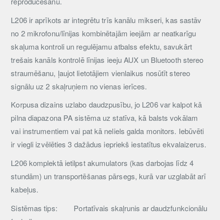
reproducēšanu.
L206 ir aprīkots ar integrētu trīs kanālu mikseri, kas sastāv
no 2 mikrofonu/līnijas kombinētajām ieejām ar neatkarīgu
skaļuma kontroli un regulējamu atbalss efektu, savukārt
trešais kanāls kontrolē līnijas ieeju AUX un Bluetooth stereo
straumēšanu, ļaujot lietotājiem vienlaikus nosūtīt stereo
signālu uz 2 skaļruņiem no vienas ierīces.
Korpusa dizains uzlabo daudzpusību, jo L206 var kalpot kā
pilna diapazona PA sistēma uz statīva, kā balsts vokālam
vai instrumentiem vai pat kā neliels galda monitors. Iebūvēti
ir viegli izvēlēties 3 dažādus iepriekš iestatītus ekvalaizerus.
L206 komplektā ietilpst akumulators (kas darbojas līdz 4
stundām) un transportēšanas pārsegs, kurā var uzglabāt arī
kabeļus.
Sistēmas tips:
Portatīvais skaļrunis ar daudzfunkcionālu