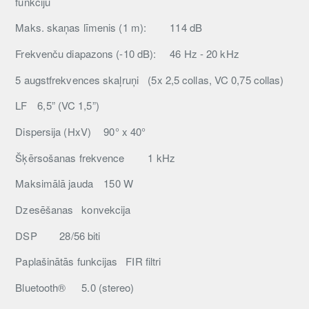
funkciju
Maks. skaņas līmenis (1 m):
114 dB
Frekvenču diapazons (-10 dB):
46 Hz - 20 kHz
5 augstfrekvences skaļruņi
(5x 2,5 collas, VC 0,75 collas)
LF
6,5” (VC 1,5”)
Dispersija (HxV)
90° x 40°
Šķērsošanas frekvence
1 kHz
Maksimālā jauda
150 W
Dzesēšanas
konvekcija
DSP
28/56 biti
Paplašinātās funkcijas
FIR filtri
Bluetooth®
5.0 (stereo)