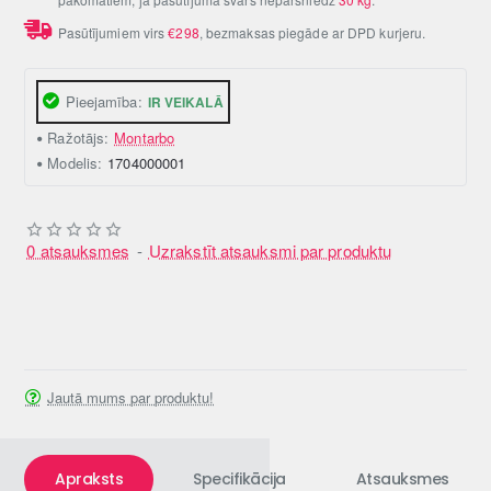
Pasūtījumiem virs
€298
, bezmaksas piegāde ar DPD kurjeru.
Pieejamība:
IR VEIKALĀ
Ražotājs:
Montarbo
Modelis:
1704000001
0 atsauksmes
-
Uzrakstīt atsauksmi par produktu
Jautā mums par produktu!
Apraksts
Specifikācija
Atsauksmes