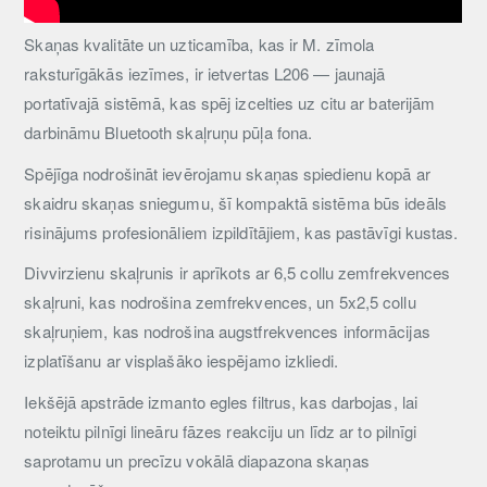
Skaņas kvalitāte un uzticamība, kas ir M. zīmola
raksturīgākās iezīmes, ir ietvertas L206 — jaunajā
portatīvajā sistēmā, kas spēj izcelties uz citu ar baterijām
darbināmu Bluetooth skaļruņu pūļa fona.
Spējīga nodrošināt ievērojamu skaņas spiedienu kopā ar
skaidru skaņas sniegumu, šī kompaktā sistēma būs ideāls
risinājums profesionāliem izpildītājiem, kas pastāvīgi kustas.
Divvirzienu skaļrunis ir aprīkots ar 6,5 collu zemfrekvences
skaļruni, kas nodrošina zemfrekvences, un 5x2,5 collu
skaļruņiem, kas nodrošina augstfrekvences informācijas
izplatīšanu ar visplašāko iespējamo izkliedi.
Iekšējā apstrāde izmanto egles filtrus, kas darbojas, lai
noteiktu pilnīgi lineāru fāzes reakciju un līdz ar to pilnīgi
saprotamu un precīzu vokālā diapazona skaņas