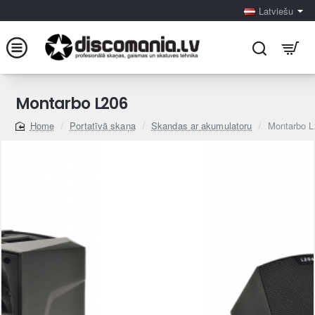
Latviešu
Montarbo L206
Portatīvā skaņa
Skandas ar akumulatoru
Montarbo L
home