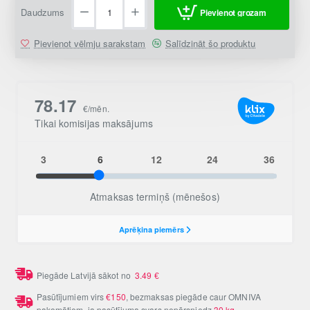
Daudzums
Pievienot grozam
Pievienot vēlmju sarakstam
Salīdzināt šo produktu
Piegāde Latvijā sākot no
3.49
€
Pasūtījumiem virs
€150
, bezmaksas piegāde caur OMNIVA
pakomātiem, ja pasūtījuma svars nepārsniedz
30 kg
.