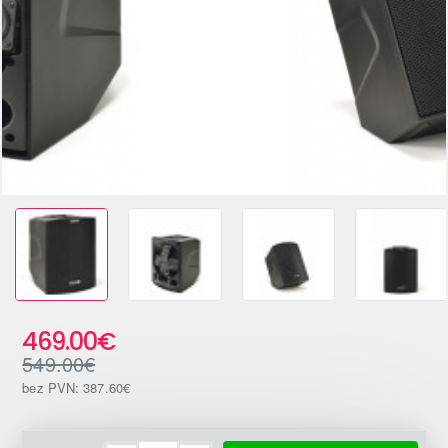
-15%
469.00€
549.00€
bez PVN: 387.60€