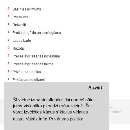
Sazinies ar mums
Par mums
Rekvizīti
Preču piegāde un izsniegšana
Lapas karte
Ražotāji
Preces atgriešanas noteikumi
Preces atgriešanas forma
Privātuma politika
Pirkšanas noteikumi
GDPR datu rīki
Aizvērt
Šī vietne izmanto sīkfailus, lai nodrošinātu
jums vislabāko pieredzi mūsu vietnē. Šeit
Visas tiesības rezervētas. Interneta veikals www.Discomania.lv.
Jebkuras Discomania.lv informācijas pārpublicēšana, bez rakstiskas
varat izvēlēties kādus sīkfailus vēlaties
atļaujas, stingri aizliegta.
atļaut. Vairāk info:
Privātuma politika