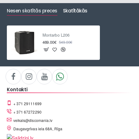
Nesen skatītās preces
Skatītākās
Montarbo L206
469.00€
549.00€
Kontakti
+ 371 29111699
+ 371 67272290
veikals@discomania.lv
Daugavgrīvas iela 68A, Rīga