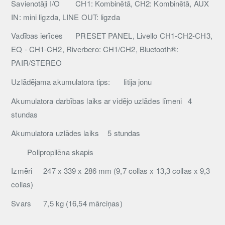
Savienotāji I/O
CH1: Kombinētā, CH2: Kombinētā, AUX
IN: mini ligzda, LINE OUT: ligzda
Vadības ierīces
PRESET PANEL, Livello CH1-CH2-CH3,
EQ - CH1-CH2, Riverbero: CH1/CH2, Bluetooth®:
PAIR/STEREO
Uzlādējama akumulatora tips:
litija jonu
Akumulatora darbības laiks ar vidējo uzlādes līmeni
4
stundas
Akumulatora uzlādes laiks
5 stundas
Polipropilēna
skapis
Izmēri
247 x 339 x 286 mm (9,7 collas x 13,3 collas x 9,3
collas)
Svars
7,5 kg (16,54 mārciņas)