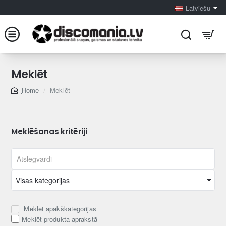
Latviešu
Meklēt
Meklēt
home
Meklēšanas kritēriji
Meklēt apakškategorijās
Meklēt produkta aprakstā