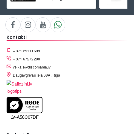
Kontakti
+ 371 29111699
+ 371 67272290
veikals@discomania.lv
Daugavgrīvas iela 68A, Rīga
LV-A58C07DF