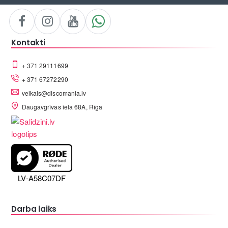
Kontakti
+ 371 29111699
+ 371 67272290
veikals@discomania.lv
Daugavgrīvas iela 68A, Rīga
LV-A58C07DF
Darba laiks