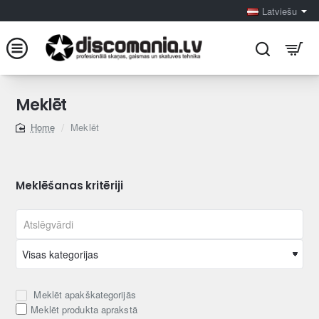
Latviešu
Meklēt
Meklēt
home
Meklēšanas kritēriji
Meklēt apakškategorijās
Meklēt produkta aprakstā