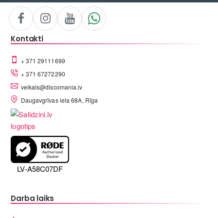
Kontakti
+ 371 29111699
+ 371 67272290
veikals@discomania.lv
Daugavgrīvas iela 68A, Rīga
LV-A58C07DF
Darba laiks