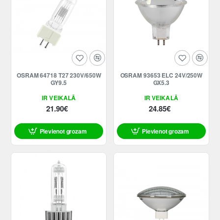
OSRAM 64718 T27 230V/650W
OSRAM 93653 ELC 24V/250W
GY9.5
GX5.3
IR VEIKALĀ
IR VEIKALĀ
21.90€
24.85€
Pievienot grozam
Pievienot grozam