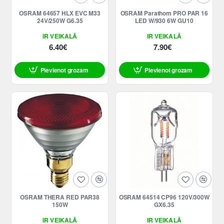
OSRAM 64657 HLX EVC M33
OSRAM Parathom PRO PAR 16
24V/250W G6.35
LED W/930 6W GU10
IR VEIKALĀ
IR VEIKALĀ
6.40€
7.90€
Pievienot grozam
Pievienot grozam
OSRAM THERA RED PAR38
OSRAM 64514 CP96 120V/300W
150W
GX6.35
IR VEIKALĀ
IR VEIKALĀ