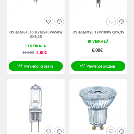
-62%
OSRAM 64540 BVM 240V/650W
OSRAM M28 12V/100W GY6,35
GX6.35
IR VEIKALĀ
IR VEIKALĀ
6.00€
4.90€
12.80€
Pievienot grozam
Pievienot grozam
ATLAIDE