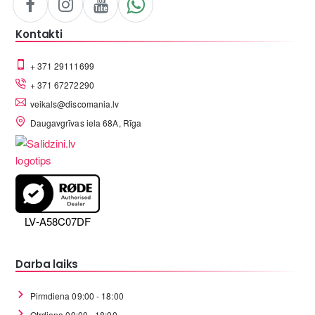
Kontakti
+ 371 29111699
+ 371 67272290
veikals@discomania.lv
Daugavgrīvas iela 68A, Rīga
LV-A58C07DF
Darba laiks
Pirmdiena 09:00 - 18:00
Otrdiena 09:00 - 18:00