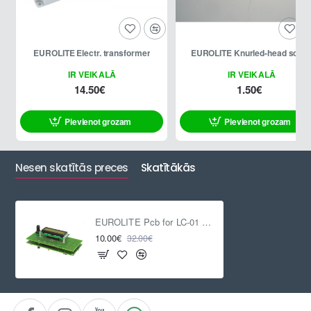
EUROLITE Electr. transformer
EUROLITE Knurled-head scre
IR VEIKALĀ
IR VEIKALĀ
14.50€
1.50€
Pievienot grozam
Pievienot grozam
Nesen skatītās preces
Skatītākās
EUROLITE Pcb for LC-01 complete
10.00€
32.00€