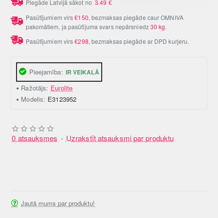
Piegāde Latvijā sākot no
3.49
€
Pasūtījumiem virs
€150
, bezmaksas piegāde caur OMNIVA
pakomātiem, ja pasūtījuma svars nepārsniedz
30 kg
.
Pasūtījumiem virs
€298
, bezmaksas piegāde ar DPD kurjeru.
Pieejamība:
IR VEIKALĀ
Ražotājs:
Eurolite
Modelis:
E3123952
0 atsauksmes
-
Uzrakstīt atsauksmi par produktu
Jautā mums par produktu!