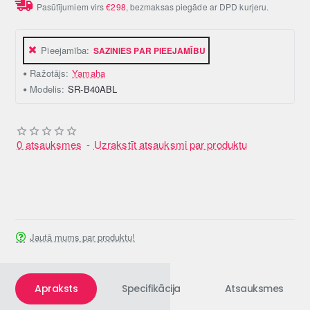
Pasūtījumiem virs
€298
, bezmaksas piegāde ar DPD kurjeru.
Pieejamība:
SAZINIES PAR PIEEJAMĪBU
Ražotājs:
Yamaha
Modelis:
SR-B40ABL
0 atsauksmes
-
Uzrakstīt atsauksmi par produktu
Jautā mums par produktu!
Apraksts
Specifikācija
Atsauksmes