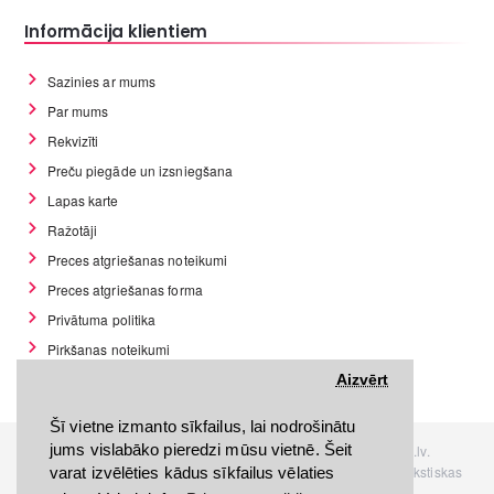
Informācija klientiem
Sazinies ar mums
Par mums
Rekvizīti
Preču piegāde un izsniegšana
Lapas karte
Ražotāji
Preces atgriešanas noteikumi
Preces atgriešanas forma
Privātuma politika
Pirkšanas noteikumi
GDPR datu rīki
Aizvērt
Šī vietne izmanto sīkfailus, lai nodrošinātu
jums vislabāko pieredzi mūsu vietnē. Šeit
Visas tiesības rezervētas. Interneta veikals www.Discomania.lv.
Jebkuras Discomania.lv informācijas pārpublicēšana, bez rakstiskas
varat izvēlēties kādus sīkfailus vēlaties
atļaujas, stingri aizliegta.