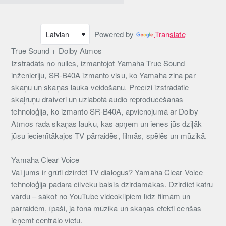
Powered by
Translate
True Sound + Dolby Atmos
Izstrādāts no nulles, izmantojot Yamaha True Sound
inženieriju, SR-B40A izmanto visu, ko Yamaha zina par
skaņu un skaņas lauka veidošanu. Precīzi izstrādātie
skaļruņu draiveri un uzlabotā audio reproducēšanas
tehnoloģija, ko izmanto SR-B40A, apvienojumā ar Dolby
Atmos rada skaņas lauku, kas apņem un ienes jūs dziļāk
jūsu iecienītākajos TV pārraidēs, filmās, spēlēs un mūzikā.
Yamaha Clear Voice
Vai jums ir grūti dzirdēt TV dialogus? Yamaha Clear Voice
tehnoloģija padara cilvēku balsis dzirdamākas. Dzirdiet katru
vārdu – sākot no YouTube videoklipiem līdz filmām un
pārraidēm, īpaši, ja fona mūzika un skaņas efekti cenšas
ieņemt centrālo vietu.