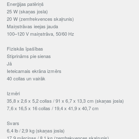
Enerģijas patēriņš
25 W (skaņas josla)
20 W (zemfrekvences skaļrunis)
Maiņstrāvas ieejas jauda
100–120 V maiņstrāva, 50/60 Hz
Fiziskās īpašības
Stiprināms pie sienas
Jā
Ieteicamais ekrāna izmērs
40 collas un vairāk
Izmēri
35,8 x 2,6 x 5,2 collas / 91 x 6,7 x 13,3 cm (skaņas josla)
7,6 x 16,5 x 16 collas / 19,4 x 41,9 x 40,7 cm
Svars
6,4 lb / 2,9 kg (skaņas josla)
17,9 mārciņas / 8,1 kg (zemfrekvences skaļrunis)