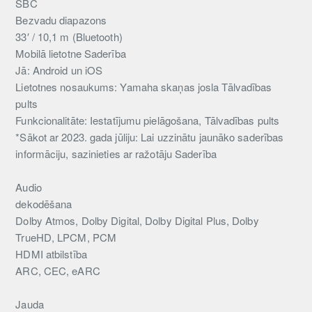
SBC
Bezvadu diapazons
33′ / 10,1 m (Bluetooth)
Mobilā lietotne Saderība
Jā: Android un iOS
Lietotnes nosaukums: Yamaha skaņas josla Tālvadības
pults
Funkcionalitāte: Iestatījumu pielāgošana, Tālvadības pults
*Sākot ar 2023. gada jūliju: Lai uzzinātu jaunāko saderības
informāciju, sazinieties ar ražotāju Saderība
Audio
dekodēšana
Dolby Atmos, Dolby Digital, Dolby Digital Plus, Dolby
TrueHD, LPCM, PCM
HDMI atbilstība
ARC, CEC, eARC
Jauda