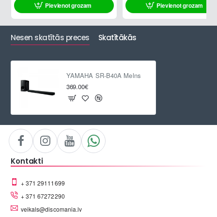
Pievienot grozam
Pievienot grozam
Nesen skatītās preces
Skatītākās
YAMAHA SR-B40A Melns
369.00€
Kontakti
+ 371 29111699
+ 371 67272290
veikals@discomania.lv