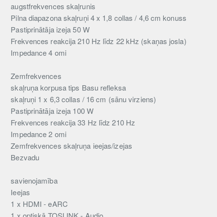
augstfrekvences skaļrunis
Pilna diapazona skaļruņi 4 x 1,8 collas / 4,6 cm konuss
Pastiprinātāja izeja 50 W
Frekvences reakcija 210 Hz līdz 22 kHz (skaņas josla)
Impedance 4 omi
Zemfrekvences
skaļruņa korpusa tips Basu refleksa
skaļruņi 1 x 6,3 collas / 16 cm (sānu virziens)
Pastiprinātāja izeja 100 W
Frekvences reakcija 33 Hz līdz 210 Hz
Impedance 2 omi
Zemfrekvences skaļruņa ieejas/izejas
Bezvadu
savienojamība
Ieejas
1 x HDMI - eARC
1 x optiskā TOSLINK - Audio