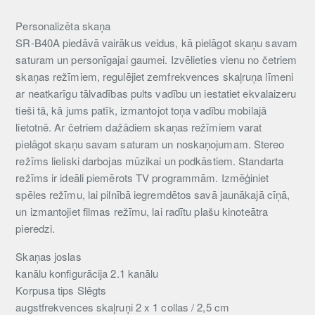
Personalizēta skaņa
SR-B40A piedāvā vairākus veidus, kā pielāgot skaņu savam
saturam un personīgajai gaumei. Izvēlieties vienu no četriem
skaņas režīmiem, regulējiet zemfrekvences skaļruņa līmeni
ar neatkarīgu tālvadības pults vadību un iestatiet ekvalaizeru
tieši tā, kā jums patīk, izmantojot toņa vadību mobilajā
lietotnē. Ar četriem dažādiem skaņas režīmiem varat
pielāgot skaņu savam saturam un noskaņojumam. Stereo
režīms lieliski darbojas mūzikai un podkāstiem. Standarta
režīms ir ideāli piemērots TV programmām. Izmēģiniet
spēles režīmu, lai pilnībā iegremdētos savā jaunākajā cīņā,
un izmantojiet filmas režīmu, lai radītu plašu kinoteātra
pieredzi.
Skaņas joslas
kanālu konfigurācija 2.1 kanālu
Korpusa tips Slēgts
augstfrekvences skaļruņi 2 x 1 collas / 2,5 cm