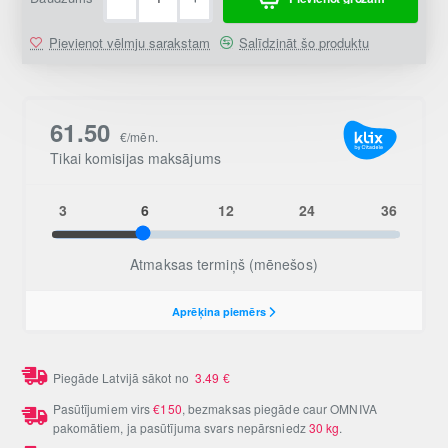
Pievienot vēlmju sarakstam
Salīdzināt šo produktu
Piegāde Latvijā sākot no
3.49
€
Pasūtījumiem virs
€150
, bezmaksas piegāde caur OMNIVA
pakomātiem, ja pasūtījuma svars nepārsniedz
30 kg
.