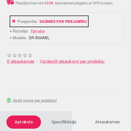
Pasūtījumiem virs
€298
, bezmaksas piegāde ar DPD kurjeru.
Pieejamība:
SAZINIES PAR PIEEJAMĪBU
Ražotājs:
Yamaha
Modelis:
SR-B30ABL
0 atsauksmes
-
Uzrakstīt atsauksmi par produktu
Jautā mums par produktu!
Apraksts
Specifikācija
Atsauksmes