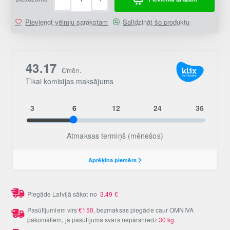
Pievienot vēlmju sarakstam
Salīdzināt šo produktu
Piegāde Latvijā sākot no
3.49
€
Pasūtījumiem virs
€150
, bezmaksas piegāde caur OMNIVA
pakomātiem, ja pasūtījuma svars nepārsniedz
30 kg
.