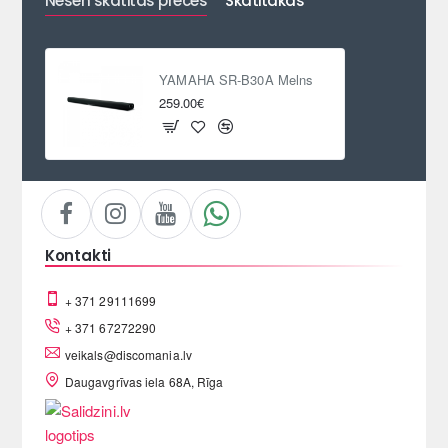
Nesen skatītās preces
Skatītākās
YAMAHA SR-B30A Melns
259.00€
Kontakti
+ 371 29111699
+ 371 67272290
veikals@discomania.lv
Daugavgrīvas iela 68A, Rīga