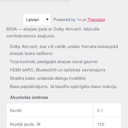
Powered by
Translate
B30A — skaņas josla ar Dolby Atmos®. Iebūvēts
zemfrekvences skaļrunis.
Dolby Atmos®, kas vēl vairāk uzlabo Yamaha ieskaujošā
skaņas lauka radīšanu
Toņa kontrole, pielāgojiet skaņas savai gaumei
HDMI eARC, Bluetooth® un optiskais savienojums
Skaidra balss uzlabotai dialogu kvalitātei
Basa paplašinājums, lai baudītu spēcīgāku basa reakciju
Akustiskās sistēmas
Kanāli
2.1
Kopējā jauda, ​​W
120