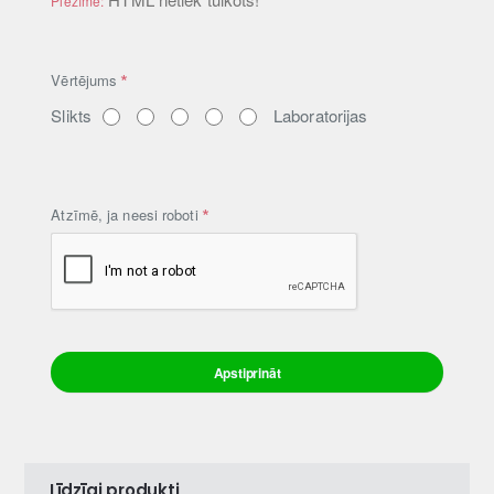
Piezīme:
V
Vērtējums
ē
Slikts
Laboratorijas
r
t
ē
j
Atzīmē, ja neesi roboti
u
m
s
Apstiprināt
Līdzīgi produkti