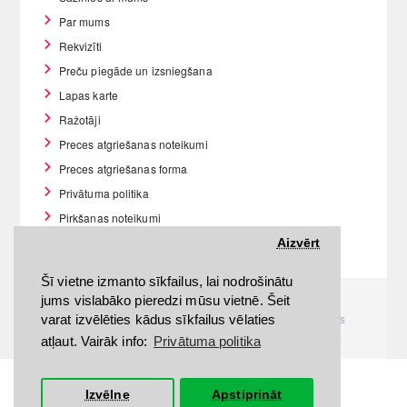
Par mums
Rekvizīti
Preču piegāde un izsniegšana
Lapas karte
Ražotāji
Preces atgriešanas noteikumi
Preces atgriešanas forma
Privātuma politika
Pirkšanas noteikumi
GDPR datu rīki
Aizvērt
Šī vietne izmanto sīkfailus, lai nodrošinātu
jums vislabāko pieredzi mūsu vietnē. Šeit
Visas tiesības rezervētas. Interneta veikals
www.Discomania.lv. Jebkuras Discomania.lv informācijas
varat izvēlēties kādus sīkfailus vēlaties
pārpublicēšana, bez rakstiskas atļaujas, stingri aizliegta.
atļaut. Vairāk info:
Privātuma politika
Izvēlne
Apstiprināt