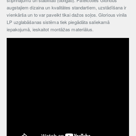
stiprinājumu un stabilitāti (obligāti). Pateicoties Glorious
augstajiem dizaina un kvalitātes standartiem, uzstādīšana ir
vienkārša un to var paveikt tikai dažos soļos. Glorious vinila
LP uzglabāšanas sistēma tiek piegādāta saliekamā
iepakojumā, ieskaitot montāžas materiālus.