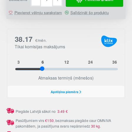
Pievienot vēlmju sarakstam
Salīdzināt šo produktu
Piegāde Latvijā sākot no
3.49
€
Pasūtījumiem virs
€150
, bezmaksas piegāde caur OMNIVA
pakomātiem, ja pasūtījuma svars nepārsniedz
30 kg
.