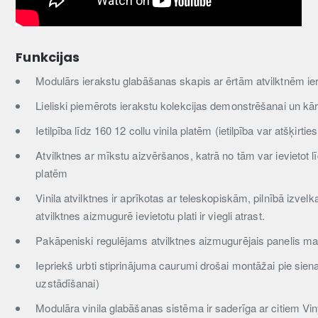
Funkcijas
Modulārs ierakstu glabāšanas skapis ar ērtām atvilktnēm ier
Lieliski piemērots ierakstu kolekcijas demonstrēšanai un kā
Ietilpība līdz 160 12 collu vinila platēm (ietilpība var atšķirti
Atvilktnes ar mīkstu aizvēršanos, katrā no tām var ievietot lī
platēm
Vinila atvilktnes ir aprīkotas ar teleskopiskām, pilnībā izve
atvilktnes aizmugurē ievietotu plati ir viegli atrast.
Pakāpeniski regulējams atvilktnes aizmugurējais panelis mainī
Iepriekš urbti stiprinājuma caurumi drošai montāžai pie siena
uzstādīšanai)
Modulāra vinila glabāšanas sistēma ir saderīga ar citiem Vi