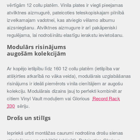
vērtīgām 12 collu platēm. Vinila plates ir viegli pieejamas
atvilktnes aizmugurē, pateicoties teleskopiskajam pilnībā
izvelkamajam vadotnei, kas atvieglo vēlamo albumu
aizsniegšanu. Atvilktnes aizmugure ir arī pakāpeniski
regulējama, lai nodrošinātu elastīgu ierakstu ievietošanu.
Modulārs risinājums
augošām kolekcijām
Ar kopējo ietilpību līdz 160 12 collu platēm (ietilpība var
atšķirties atkarībā no vāka veida), modulārais uzglabāšanas
risinājums ir ideāli piemērots vinila cienītājiem ar augošu
kolekciju. Modulārais dizains ļauj to perfekti kombinēt ar
citiem Vinyl Vault moduļiem vai Glorious
Record Rack
330
sēriju.
Drošs un stilīgs
Iepriekš urbti montāžas caurumi nodrošina drošu sienas