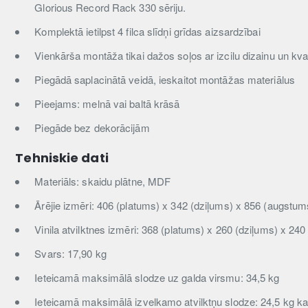
Glorious Record Rack 330 sēriju.
Komplektā ietilpst 4 filca slīdņi grīdas aizsardzībai
Vienkārša montāža tikai dažos soļos ar izcilu dizainu un kva
Piegādā saplacinātā veidā, ieskaitot montāžas materiālus
Pieejams: melnā vai baltā krāsā
Piegāde bez dekorācijām
Tehniskie dati
Materiāls: skaidu plātne, MDF
Ārējie izmēri: 406 (platums) x 342 (dziļums) x 856 (augst
Vinila atvilktnes izmēri: 368 (platums) x 260 (dziļums) x 2
Svars: 17,90 kg
Ieteicamā maksimālā slodze uz galda virsmu: 34,5 kg
Ieteicamā maksimālā izvelkamo atvilktņu slodze: 24,5 kg ka