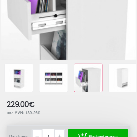
229.00€
bez PVN: 189.26€
Daudzums
Pievienot grozam