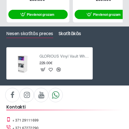
Pievienot grozam
Pievienot grozam
Nesen skatītās preces
Skatītākās
GLORIOUS Vinyl Vault White
229.00€
Kontakti
+ 371 29111699
+ 371 67272290