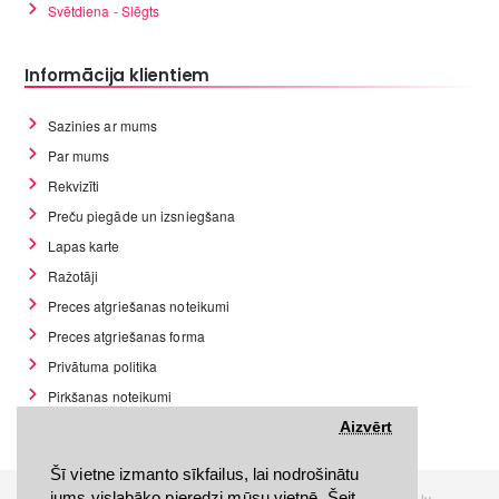
Svētdiena - Slēgts
Informācija klientiem
Sazinies ar mums
Par mums
Rekvizīti
Preču piegāde un izsniegšana
Lapas karte
Ražotāji
Preces atgriešanas noteikumi
Preces atgriešanas forma
Privātuma politika
Pirkšanas noteikumi
GDPR datu rīki
Aizvērt
Šī vietne izmanto sīkfailus, lai nodrošinātu
jums vislabāko pieredzi mūsu vietnē. Šeit
Visas tiesības rezervētas. Interneta veikals www.Discomania.lv.