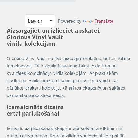
Powered by
Translate
Aizsargājiet un izlieciet apskatei:
Glorious Vinyl Vault
vinila kolekcijām
Glorious Vinyl Vault ne tikai aizsargā ierakstus, bet arī lieliski
tos eksponē. Tā ir ideāla funkcionalitātes, estētikas un
kvalitātes kombinācija vinila kolekcijām. Ar praktiskām
atvilktnēm vinila ierakstu skapis piedāvā ērtu veidu, kā
pārlūkot ierakstu kolekciju, kā arī tos eksponēt un sakārtot
uzmanību piesaistošā veidā.
Izsmalcināts dizains
ērtai pārlūkošanai
Ierakstu uzglabāšanas skapis ir aprīkots ar atvilktnēm ar
mīkstu aizvēršanos. Katrā atvilktnē var ievietot līdz pat 80