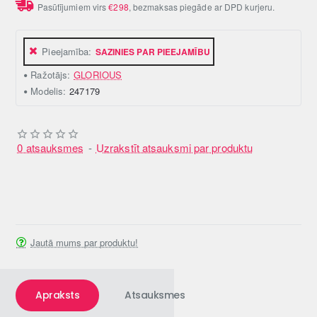
Pasūtījumiem virs
€298
, bezmaksas piegāde ar DPD kurjeru.
Pieejamība:
SAZINIES PAR PIEEJAMĪBU
Ražotājs:
GLORIOUS
Modelis:
247179
0 atsauksmes
-
Uzrakstīt atsauksmi par produktu
Jautā mums par produktu!
Apraksts
Atsauksmes