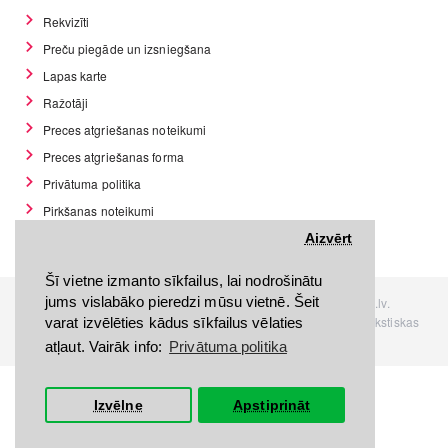
Rekvizīti
Preču piegāde un izsniegšana
Lapas karte
Ražotāji
Preces atgriešanas noteikumi
Preces atgriešanas forma
Privātuma politika
Pirkšanas noteikumi
GDPR datu rīki
Aizvērt
Šī vietne izmanto sīkfailus, lai nodrošinātu
jums vislabāko pieredzi mūsu vietnē. Šeit
Visas tiesības rezervētas. Interneta veikals www.Discomania.lv.
Jebkuras Discomania.lv informācijas pārpublicēšana, bez rakstiskas
varat izvēlēties kādus sīkfailus vēlaties
atļaujas, stingri aizliegta.
atļaut. Vairāk info:
Privātuma politika
Izvēlne
Apstiprināt