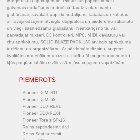
interjeru jūsu aprīkojumam. Plašais un paplašināmais
galvenais nodalījums nodrošina daudz vietas mantu
glabāšanai, savukārt papildu nodalījumi, kabatas un kabatas
ar rāvējslēdzējiem atvieglo klēpjdatora un piederumu sakārtotu
un viegli sasniedzamu glabāšanu. Neatkarīgi no tā, vai
pārvadājat mikseri, DJ kontrolieri, MPC, MIDI klaviatūru vai
citu aprīkojumu, SOLID BLAZE PACK 180 atvieglo aprīkojuma
turēšanu un organizēšanu. Ar pārdomāto dizainu, augstas
kvalitātes materiāliem un izcilu izturību šī mugursoma noteikti
kļūs par jūsu labāko izvēli visām jūsu ceļojumu vajadzībām.
+ PIEMĒROTS
Pioneer DJM-S11
Pioneer DJM-S9
Pioneer DDJ-REV1
Pioneer DDJ-FLX4
Pioneer Toraiz SP-16
Reins septiņdesmit divi
Reins Septiņdesmit