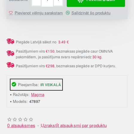
Pievienot vēlmju sarakstam
Salīdzināt šo produktu
Piegāde Latvijā sākot no
3.49
€
Pasūtījumiem virs
€150
, bezmaksas piegāde caur OMNIVA
pakomātiem, ja pasūtījuma svars nepārsniedz
30 kg
.
Pasūtījumiem virs
€298
, bezmaksas piegāde ar DPD kurjeru.
Pieejamība:
IR VEIKALĀ
Ražotājs:
Magma
Modelis:
47897
0 atsauksmes
-
Uzrakstīt atsauksmi par produktu