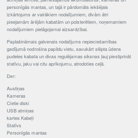
personīgās mantas, un tajā ir pārdomāts iekšējais
izkārtojums ar vairākiem nodalījumiem, divām ātri
pieejamām ārējām kabatām un polsterētiem, noņemamiem
nodalījumiem pielāgojamai aizsardzībai.
Paplašināmais galvenais nodalījums nepieciešamības
gadījumā nodrošina papildu vietu, savukārt slēpta ūdens
pudeles kabata un divas regulējamas siksnas ļauj piestiprināt
statīvu, jaku vai citu aprīkojumu, atrodoties ceļā.
Der:
Austiņas
Kameras
Cietie diski
USB atmiņas
kartes Kabeļi
Statīvs
Personīgās mantas