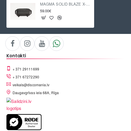
MAGMA SOLID BLAZE X-BAG
59.00€
Kontakti
+ 371 29111699
+ 371 67272290
veikals@discomania.lv
Daugavgrīvas iela 68A, Rīga