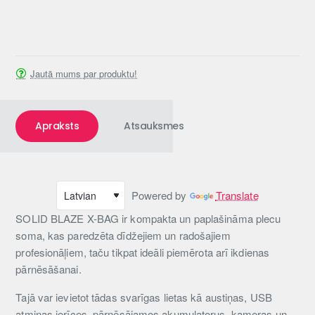
Jautā mums par produktu!
Apraksts
Atsauksmes
Powered by
Translate
SOLID BLAZE X-BAG ir kompakta un paplašināma plecu
soma, kas paredzēta dīdžejiem un radošajiem
profesionāļiem, taču tikpat ideāli piemērota arī ikdienas
pārnēsāšanai.
Tajā var ievietot tādas svarīgas lietas kā austiņas, USB
atmiņas ierīces, pārnēsājamos akumulatorus, kameras un