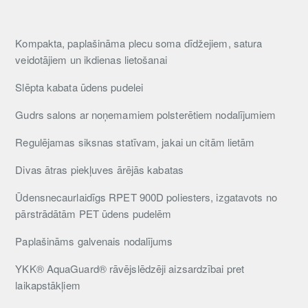
Kompakta, paplašināma plecu soma dīdžejiem, satura
veidotājiem un ikdienas lietošanai
Slēpta kabata ūdens pudelei
Gudrs salons ar noņemamiem polsterētiem nodalījumiem
Regulējamas siksnas statīvam, jakai un citām lietām
Divas ātras piekļuves ārējās kabatas
Ūdensnecaurlaidīgs RPET 900D poliesters, izgatavots no
pārstrādātām PET ūdens pudelēm
Paplašināms galvenais nodalījums
YKK® AquaGuard® rāvējslēdzēji aizsardzībai pret
laikapstākļiem