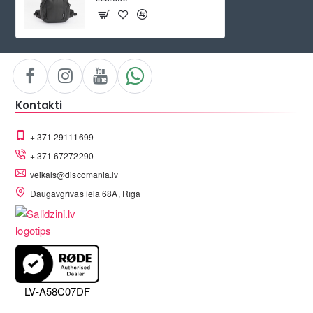
Kontakti
+ 371 29111699
+ 371 67272290
veikals@discomania.lv
Daugavgrīvas iela 68A, Rīga
LV-A58C07DF