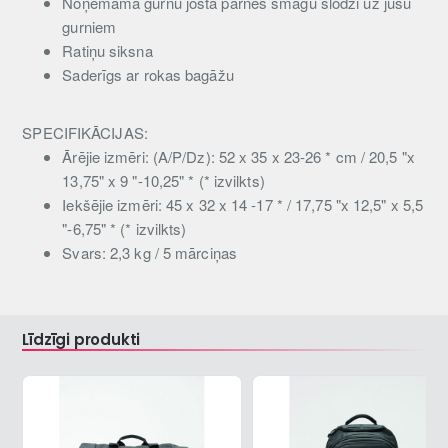
Noņemama gurnu josta pārnes smagu slodzi uz jūsu
gurniem
Ratiņu siksna
Saderīgs ar rokas bagāžu
SPECIFIKĀCIJAS:
Ārējie izmēri: (A/P/Dz): 52 x 35 x 23-26 * cm / 20,5 "x
13,75" x 9 "-10,25" * (* izvilkts)
Iekšējie izmēri: 45 x 32 x 14 -17 * / 17,75 "x 12,5" x 5,5
"-6,75" * (* izvilkts)
Svars: 2,3 kg / 5 mārciņas
Līdzīgi produkti