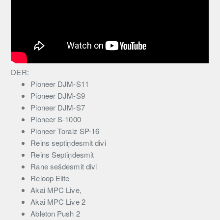
DER:
Pioneer DJM-S11
Pioneer DJM-S9
Pioneer DJM-S7
Pioneer S-1000
Pioneer Toraiz SP-16
Reins septiņdesmit divi
Reins Septiņdesmit
Rane sešdesmit divi
Reloop Elite
Akai MPC Live,
Akai MPC Live 2
Ableton Push 2