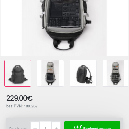
229.00€
bez PVN: 189.26€
Daudzums
Pievienot grozam