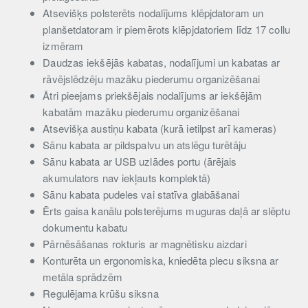
Atsevišķs polsterēts nodalījums klēpjdatoram un
planšetdatoram ir piemērots klēpjdatoriem līdz 17 collu
izmēram
Daudzas iekšējās kabatas, nodalījumi un kabatas ar
rāvējslēdzēju mazāku piederumu organizēšanai
Ātri pieejams priekšējais nodalījums ar iekšējām
kabatām mazāku piederumu organizēšanai
Atsevišķa austiņu kabata (kurā ietilpst arī kameras)
Sānu kabata ar pildspalvu un atslēgu turētāju
Sānu kabata ar USB uzlādes portu (ārējais
akumulators nav iekļauts komplektā)
Sānu kabata pudeles vai statīva glabāšanai
Ērts gaisa kanālu polsterējums muguras daļā ar slēptu
dokumentu kabatu
Pārnēsāšanas rokturis ar magnētisku aizdari
Konturēta un ergonomiska, kniedēta plecu siksna ar
metāla sprādzēm
Regulējama krūšu siksna