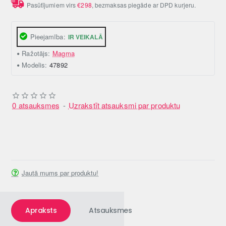
Pasūtījumiem virs
€298
, bezmaksas piegāde ar DPD kurjeru.
Pieejamība:
IR VEIKALĀ
Ražotājs:
Magma
Modelis:
47892
0 atsauksmes
-
Uzrakstīt atsauksmi par produktu
Jautā mums par produktu!
Apraksts
Atsauksmes