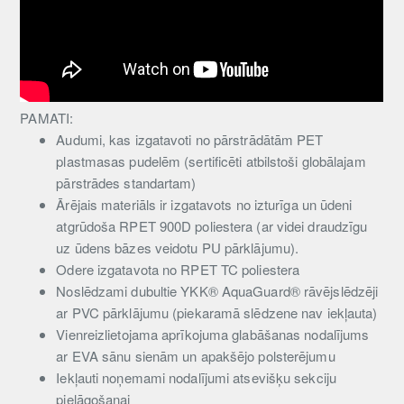
PAMATI:
Audumi, kas izgatavoti no pārstrādātām PET
plastmasas pudelēm (sertificēti atbilstoši globālajam
pārstrādes standartam)
Ārējais materiāls ir izgatavots no izturīga un ūdeni
atgrūdoša RPET 900D poliestera (ar videi draudzīgu
uz ūdens bāzes veidotu PU pārklājumu).
Odere izgatavota no RPET TC poliestera
Noslēdzami dubultie YKK® AquaGuard® rāvējslēdzēji
ar PVC pārklājumu (piekaramā slēdzene nav iekļauta)
Vienreizlietojama aprīkojuma glabāšanas nodalījums
ar EVA sānu sienām un apakšējo polsterējumu
Iekļauti noņemami nodalījumi atsevišķu sekciju
pielāgošanai