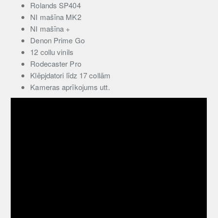
Rolands SP404
NI mašīna MK2
NI mašīna +
Denon Prime Go
12 collu vinils
Rodecaster Pro
Klēpjdatori līdz 17 collām
Kameras aprīkojums utt.