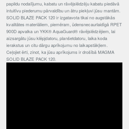
papildu nodalījumu, kabatu un rāvējslēdzēju kabatu piedāvā
intuitīvu piederumu pārvaldību un ātru piekļuvi jūsu mantām.
SOLID BLAZE PACK 120 ir izgatavota tikai no augstākās
kvalitātes materiāliem, piemēram, ūdensnecaurlaidīgā RPET
900D apvalka un YKK® AquaGuard® rāvējslēdzējiem, lai
aizsargātu jūsu klēpjdatoru, planšetdatoru, laika koda
ierakstus un citu dārgu aprīkojumu no laikapstākļiem.
Ceļojiet ērti, zinot, ka jūsu aprīkojums ir drošībā MAGMA
SOLID BLAZE PACK 120.