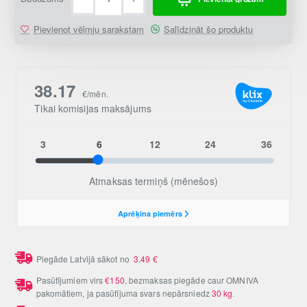
Pievienot vēlmju sarakstam
Salīdzināt šo produktu
Piegāde Latvijā sākot no
3.49
€
Pasūtījumiem virs
€150
, bezmaksas piegāde caur OMNIVA
pakomātiem, ja pasūtījuma svars nepārsniedz
30 kg
.