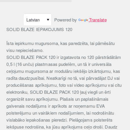
Powered by
Translate
SOLID BLAZE IEPAKOJUMS 120
Īsta iepirkumu mugursoma, kas paredzēta, lai pārnēsātu
visu nepieciešamo.
SOLID BLAZE PACK 120 ir izgatavota no 120 pārstrādātām
0,5 l (16 unču) plastmasas pudelēm, un tā ir universāla
ceļojumu mugursoma ar modulāru iekšējo izkārtojumu, kas
radīta daudzpusībai. Neatkarīgi no tā, vai pārvadājat DJ vai
producēšanas aprīkojumu, foto vai video aprīkojumu vai citu
elektroniku, SOLID BLAZE PACK 120 ļauj viegli un ērti
organizēt savu aprīkojumu. Plašais un paplašināmais
galvenais nodalījums ir aprīkots ar noņemamu EVA
polsterējumu un vairākiem nodalījumiem, lai nodrošinātu
vislabāko iepakošanas pieredzi. Pielāgojams polsterēts
iekšpuse nodrošina, ka jūsu aprīkojums ceļo droši. Daudz