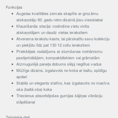
Funkcijas
Augstas kvalitātes zemais skapītis ar grozāmu
atskaņotāju 60. gadu retro dizainā jūsu viesistabai
Klausīšanās stacija: nodrošina vietu vinila
atskaņotājam un daudz vietas ierakstiem
Atverama ierakstu kaste, lai pārskatītu savu kolekciju
un piekļūtu līdz pat 130 12 collu ierakstiem
Priekšējais nodalījums ar stumšanas mehānismu
pastiprinātājiem, kompaktdiskiem vai grāmatām
Aizmugurējā paneļa dobums slēpj neglītus vadus
Mūžīgs dizains, izgatavots no koka ar baltu, spīdīgu
apdari
Stabils un elegants statīvs, kas izgatavots no masīva
oša ​​(baltā oša) koka
Triecienus absorbējošas gumijas kājiņas vibrāciju
slāpēšanai
Tehniskie dati