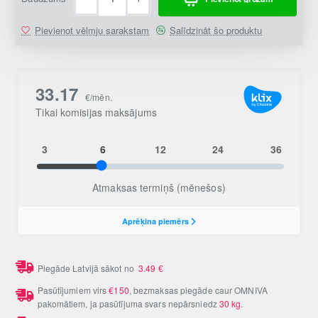
Pievienot vēlmju sarakstam
Salīdzināt šo produktu
Piegāde Latvijā sākot no
3.49
€
Pasūtījumiem virs
€150
, bezmaksas piegāde caur OMNIVA
pakomātiem, ja pasūtījuma svars nepārsniedz
30 kg
.