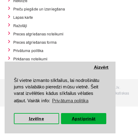
Rekvizīti
Preču piegāde un izsniegšana
Lapas karte
Ražotāji
Preces atgriešanas noteikumi
Preces atgriešanas forma
Privātuma politika
Pirkšanas noteikumi
GDPR datu rīki
Aizvērt
Šī vietne izmanto sīkfailus, lai nodrošinātu
jums vislabāko pieredzi mūsu vietnē. Šeit
Visas tiesības rezervētas. Interneta veikals www.Discomania.lv.
Jebkuras Discomania.lv informācijas pārpublicēšana, bez rakstiskas
varat izvēlēties kādus sīkfailus vēlaties
atļaujas, stingri aizliegta.
atļaut. Vairāk info:
Privātuma politika
Izvēlne
Apstiprināt