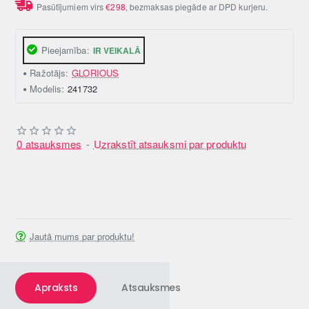
Pasūtījumiem virs
€298
, bezmaksas piegāde ar DPD kurjeru.
Pieejamība:
IR VEIKALĀ
Ražotājs:
GLORIOUS
Modelis:
241732
0 atsauksmes
-
Uzrakstīt atsauksmi par produktu
Jautā mums par produktu!
Apraksts
Atsauksmes