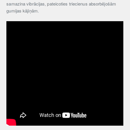
samazina vibrācijas, pateicoties triecienus absorbējošām
gumijas kājiņām.