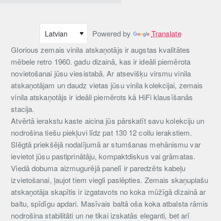
Powered by
Translate
Glorious zemais vinila atskaņotājs ir augstas kvalitātes
mēbele retro 1960. gadu dizainā, kas ir ideāli piemērota
novietošanai jūsu viesistabā. Ar atsevišķu virsmu vinila
atskaņotājam un daudz vietas jūsu vinila kolekcijai, zemais
vinila atskaņotājs ir ideāli piemērots kā HiFi klausīšanās
stacija.
Atvērtā ierakstu kaste aicina jūs pārskatīt savu kolekciju un
nodrošina tiešu piekļuvi līdz pat 130 12 collu ierakstiem.
Slēgtā priekšējā nodalījumā ar stumšanas mehānismu var
ievietot jūsu pastiprinātāju, kompaktdiskus vai grāmatas.
Viedā dobuma aizmugurējā panelī ir paredzēts kabeļu
izvietošanai, ļaujot tiem viegli paslēpties. Zemais skaņuplašu
atskaņotāja skapītis ir izgatavots no koka mūžīgā dizainā ar
baltu, spīdīgu apdari. Masīvais baltā oša koka atbalsta rāmis
nodrošina stabilitāti un ne tikai izskatās eleganti, bet arī