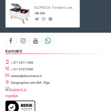
GLORIOUS Turntable Lowboard
199.00€
Kontakti
+ 371 29111699
+ 371 67272290
veikals@discomania.lv
Daugavgrīvas iela 68A, Rīga