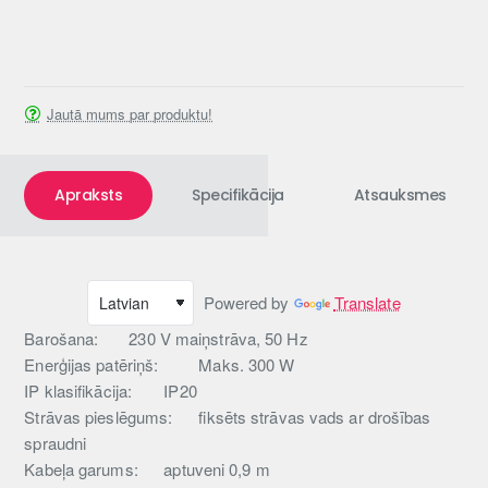
Jautā mums par produktu!
Apraksts
Specifikācija
Atsauksmes
Powered by
Translate
Barošana:
230 V maiņstrāva, 50 Hz
Enerģijas patēriņš:
Maks. 300 W
IP klasifikācija:
IP20
Strāvas pieslēgums:
fiksēts strāvas vads ar drošības
spraudni
Kabeļa garums:
aptuveni 0,9 m