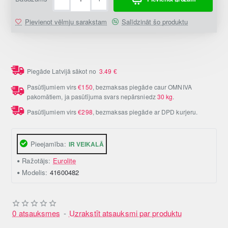
Pievienot vēlmju sarakstam
Salīdzināt šo produktu
Piegāde Latvijā sākot no
3.49
€
Pasūtījumiem virs
€150
, bezmaksas piegāde caur OMNIVA
pakomātiem, ja pasūtījuma svars nepārsniedz
30 kg
.
Pasūtījumiem virs
€298
, bezmaksas piegāde ar DPD kurjeru.
Pieejamība:
IR VEIKALĀ
Ražotājs:
Eurolite
Modelis:
41600482
0 atsauksmes
-
Uzrakstīt atsauksmi par produktu