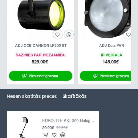
ADJ COB CANNON LP200 ST
ADJ Dotz PAR
SAZINIES PAR PIEEJAMĪBU
IR VEIKALĀ
529.00€
145.00€
Pievienot grozam
Pievienot grozam
Nesen skatītās preces
Skatītākās
EUROLITE KKL-300 Halogene flood
29.00€
72.50€