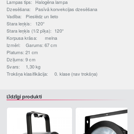
Lampas tips:
Halogēna lampa
Dzesēšana:
Pasīvā konvekcijas dzesēšana
Vadība:
Pieslēdz un lieto
Stara leņķis:
120°
Stara leņķis (1/2 pīķa):
120°
Korpusa krāsa:
melna
Izmēri:
Garums: 67 cm
Platums: 21 cm
Dziļums: 9 cm
Svars:
1,30 kg
Trokšņa klasifikācija:
0. klase (nav trokšņa)
Līdzīgi produkti