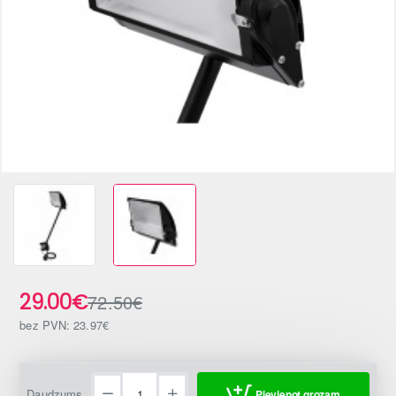
-60%
29.00€
72.50€
bez PVN: 23.97€
Daudzums
Pievienot grozam