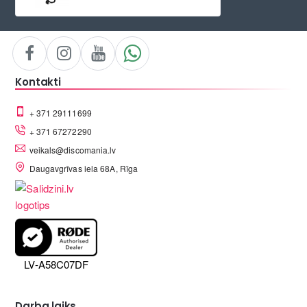
Kontakti
+ 371 29111699
+ 371 67272290
veikals@discomania.lv
Daugavgrīvas iela 68A, Rīga
LV-A58C07DF
Darba laiks