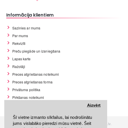
Informācija klientiem
Sazinies ar mums
Par mums
Rekvizīti
Preču piegāde un izsniegšana
Lapas karte
Ražotāji
Preces atgriešanas noteikumi
Preces atgriešanas forma
Privātuma politika
Pirkšanas noteikumi
GDPR datu rīki
Aizvērt
Šī vietne izmanto sīkfailus, lai nodrošinātu
jums vislabāko pieredzi mūsu vietnē. Šeit
Visas tiesības rezervētas. Interneta veikals www.Discomania.lv.