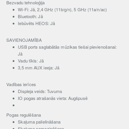
Bezvadu tehnoloģija
Wi-Fi: Jā, 2,4 GHz (11b/g/n), 5 GHz (11a/n/ac)
Bluetooth: Jā
Iebūvēts HEOS: Jā
SAVIENOJAMĪBA
USB ports saglabātās mūzikas tiešai pievienošanai:
Jā
Vadu tīkls: Jā
3,5 mm AUX ieeja: Jā
Vadības ierīces
Displeja veids: Tuvums
IO pogas atrašanās vieta: Augšpusē
Pogas regulēšana
Skaļuma palielināšana
Skaļuma samazināšana