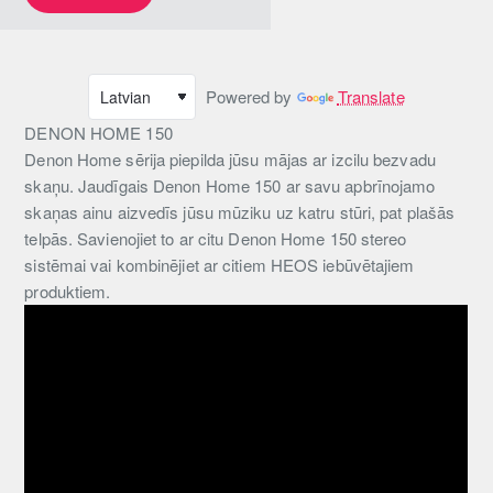
Powered by
Translate
DENON HOME 150
Denon Home sērija piepilda jūsu mājas ar izcilu bezvadu
skaņu. Jaudīgais Denon Home 150 ar savu apbrīnojamo
skaņas ainu aizvedīs jūsu mūziku uz katru stūri, pat plašās
telpās. Savienojiet to ar citu Denon Home 150 stereo
sistēmai vai kombinējiet ar citiem HEOS iebūvētajiem
produktiem.