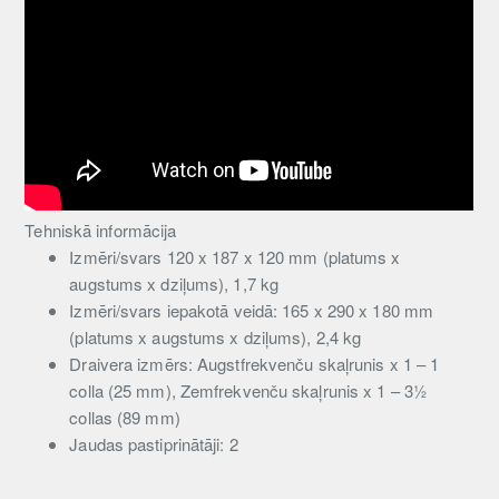
Tehniskā informācija
Izmēri/svars 120 x 187 x 120 mm (platums x
augstums x dziļums), 1,7 kg
Izmēri/svars iepakotā veidā: 165 x 290 x 180 mm
(platums x augstums x dziļums), 2,4 kg
Draivera izmērs: Augstfrekvenču skaļrunis x 1 – 1
colla (25 mm), Zemfrekvenču skaļrunis x 1 – 3½
collas (89 mm)
Jaudas pastiprinātāji: 2