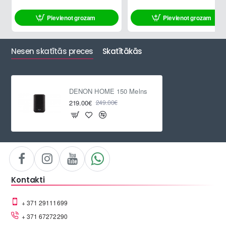
Pievienot grozam
Pievienot grozam
ATLAIDE
Nesen skatītās preces
Skatītākās
DENON HOME 150 Melns
219.00€
249.00€
Kontakti
+ 371 29111699
+ 371 67272290