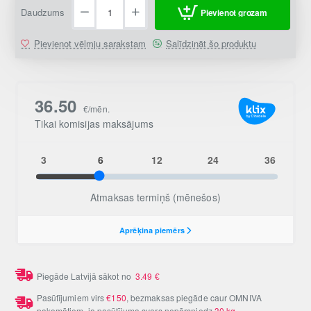
Daudzums
Pievienot grozam
Pievienot vēlmju sarakstam
Salīdzināt šo produktu
Piegāde Latvijā sākot no
3.49
€
Pasūtījumiem virs
€150
, bezmaksas piegāde caur OMNIVA
pakomātiem, ja pasūtījuma svars nepārsniedz
30 kg
.