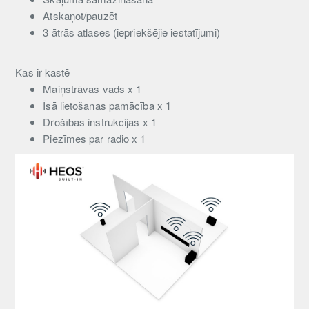
Atskaņot/pauzēt
3 ātrās atlases (iepriekšējie iestatījumi)
Kas ir kastē
Maiņstrāvas vads x 1
Īsā lietošanas pamācība x 1
Drošības instrukcijas x 1
Piezīmes par radio x 1