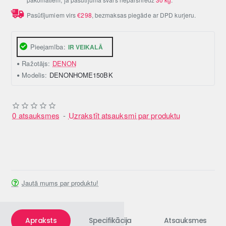
Pasūtījumiem virs
€298
, bezmaksas piegāde ar DPD kurjeru.
Pieejamība:
IR VEIKALĀ
Ražotājs:
DENON
Modelis:
DENONHOME150BK
0 atsauksmes
-
Uzrakstīt atsauksmi par produktu
Jautā mums par produktu!
Apraksts
Specifikācija
Atsauksmes