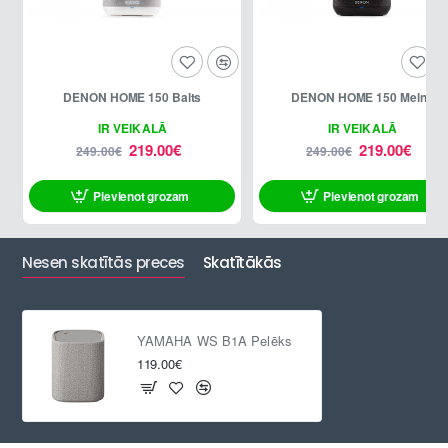
DENON HOME 150 Balts
DENON HOME 150 Melns
-12%
-12%
IR VEIKALĀ
IR VEIKALĀ
219.00€
219.00€
249.00€
249.00€
Pievienot grozam
Pievienot grozam
ATLAIDE
ATLAIDE
Nesen skatītās preces
Skatītākās
YAMAHA WS B1A Pelēks
119.00€