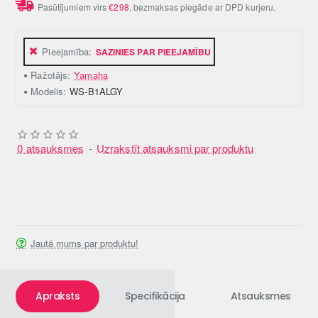
Pasūtījumiem virs
€298
, bezmaksas piegāde ar DPD kurjeru.
Pieejamība:
SAZINIES PAR PIEEJAMĪBU
Ražotājs:
Yamaha
Modelis:
WS-B1ALGY
0 atsauksmes
-
Uzrakstīt atsauksmi par produktu
Jautā mums par produktu!
Apraksts
Specifikācija
Atsauksmes