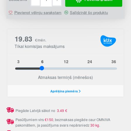
Pievienot vēlmju sarakstam
Salīdzināt šo produktu
Piegāde Latvijā sākot no
3.49
€
Pasūtījumiem virs
€150
, bezmaksas piegāde caur OMNIVA
pakomātiem, ja pasūtījuma svars nepārsniedz
30 kg
.