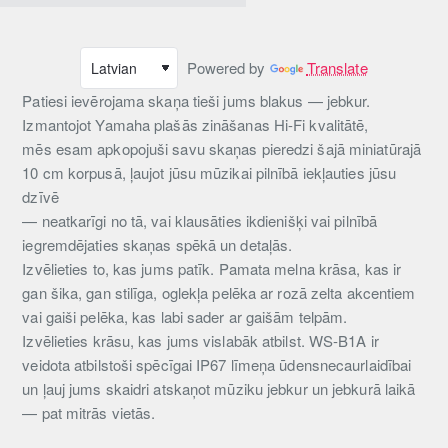
Powered by
Translate
Patiesi ievērojama skaņa tieši jums blakus — jebkur.
Izmantojot Yamaha plašās zināšanas Hi-Fi kvalitātē,
mēs esam apkopojuši savu skaņas pieredzi šajā miniatūrajā
10 cm korpusā, ļaujot jūsu mūzikai pilnībā iekļauties jūsu
dzīvē
— neatkarīgi no tā, vai klausāties ikdienišķi vai pilnībā
iegremdējaties skaņas spēkā un detaļās.
Izvēlieties to, kas jums patīk. Pamata melna krāsa, kas ir
gan šika, gan stilīga, oglekļa pelēka ar rozā zelta akcentiem
vai gaiši pelēka, kas labi sader ar gaišām telpām.
Izvēlieties krāsu, kas jums vislabāk atbilst. WS-B1A ir
veidota atbilstoši spēcīgai IP67 līmeņa ūdensnecaurlaidībai
un ļauj jums skaidri atskaņot mūziku jebkur un jebkurā laikā
— pat mitrās vietās.