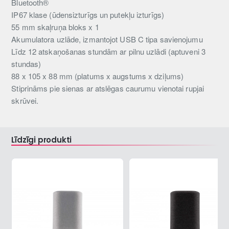
Bluetooth®
IP67 klase (ūdensizturīgs un putekļu izturīgs)
55 mm skaļruņa bloks x 1
Akumulatora uzlāde, izmantojot USB C tipa savienojumu
Līdz 12 atskaņošanas stundām ar pilnu uzlādi (aptuveni 3
stundas)
88 x 105 x 88 mm (platums x augstums x dziļums)
Stiprināms pie sienas ar atslēgas caurumu vienotai rupjai
skrūvei.
Līdzīgi produkti