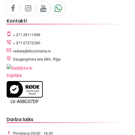
Kontakti
+ 371 29111699
+ 371 67272290
veikals@discomania.lv
Daugavgrīvas iela 68A, Rīga
LV-A58C07DF
Darba laiks
Pirmdiena 09:00 - 18:00