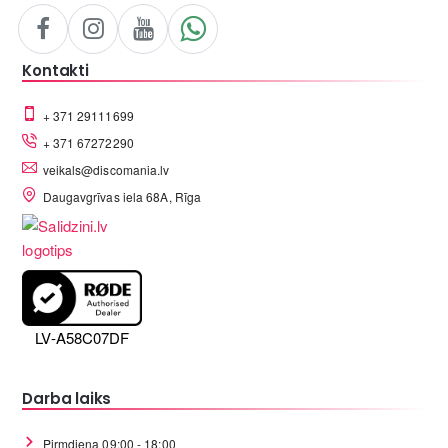
Kontakti
+ 371 29111699
+ 371 67272290
veikals@discomania.lv
Daugavgrīvas iela 68A, Rīga
LV-A58C07DF
Darba laiks
Pirmdiena 09:00 - 18:00