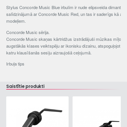
Stylus Concorde Music Blue irbulim ir nude elipsveida dimants u
salīdzinājumā ar Concorde Music Red, un tas ir saderīgs kā aiz
modeļiem.
Concorde Music sērija.
Concorde Music skaņas kārtridžus izstrādājuši mūzikas mīļotāji
augstākās klases veiktspēju ar ikonisku dizainu, atspoguļojot mū
katru klausīšanās sesiju aizraujošā ceļojumā.
Irbuļa tips
Irbuļa piekare
Saistītie produkti
Irbuļa krāsa