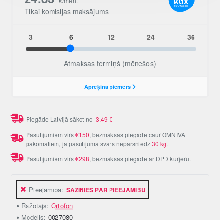
Piegāde Latvijā sākot no
3.49
€
Pasūtījumiem virs
€150
, bezmaksas piegāde caur OMNIVA
pakomātiem, ja pasūtījuma svars nepārsniedz
30 kg
.
Pasūtījumiem virs
€298
, bezmaksas piegāde ar DPD kurjeru.
Pieejamība:
SAZINIES PAR PIEEJAMĪBU
Ražotājs:
Ortofon
Modelis:
0027080