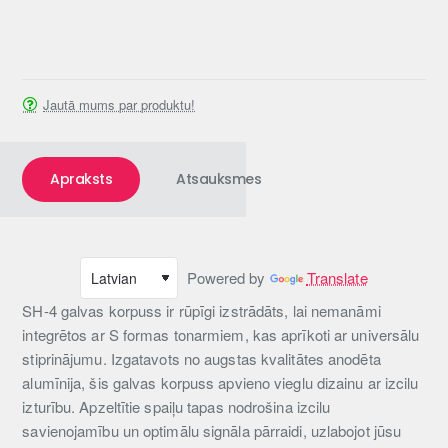
Jautā mums par produktu!
Apraksts
Atsauksmes
Powered by
Translate
SH-4 galvas korpuss ir rūpīgi izstrādāts, lai nemanāmi
integrētos ar S formas tonarmiem, kas aprīkoti ar universālu
stiprinājumu. Izgatavots no augstas kvalitātes anodēta
alumīnija, šis galvas korpuss apvieno vieglu dizainu ar izcilu
izturību. Apzeltītie spaiļu tapas nodrošina izcilu
savienojamību un optimālu signāla pārraidi, uzlabojot jūsu