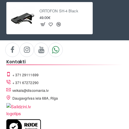
ORTOFON SH-4 Black
49.00€
Kontakti
+ 371 29111699
+ 371 67272290
veikals@discomania.lv
Daugavgrīvas iela 68A, Rīga