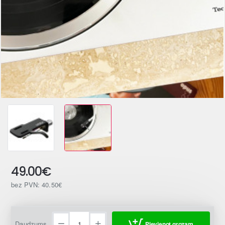
49.00€
bez PVN: 40.50€
Daudzums
Pievienot grozam