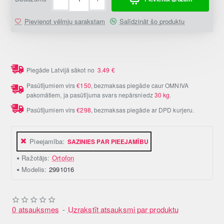
Pievienot vēlmju sarakstam
Salīdzināt šo produktu
Piegāde Latvijā sākot no
3.49
€
Pasūtījumiem virs
€150
, bezmaksas piegāde caur OMNIVA
pakomātiem, ja pasūtījuma svars nepārsniedz
30 kg
.
Pasūtījumiem virs
€298
, bezmaksas piegāde ar DPD kurjeru.
Pieejamība:
SAZINIES PAR PIEEJAMĪBU
Ražotājs:
Ortofon
Modelis:
2991016
0 atsauksmes
-
Uzrakstīt atsauksmi par produktu