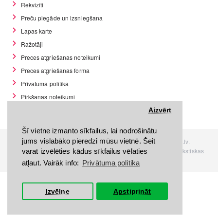
Rekvizīti
Preču piegāde un izsniegšana
Lapas karte
Ražotāji
Preces atgriešanas noteikumi
Preces atgriešanas forma
Privātuma politika
Pirkšanas noteikumi
GDPR datu rīki
Aizvērt
Šī vietne izmanto sīkfailus, lai nodrošinātu
jums vislabāko pieredzi mūsu vietnē. Šeit
Visas tiesības rezervētas. Interneta veikals www.Discomania.lv.
Jebkuras Discomania.lv informācijas pārpublicēšana, bez rakstiskas
varat izvēlēties kādus sīkfailus vēlaties
atļaujas, stingri aizliegta.
atļaut. Vairāk info:
Privātuma politika
Izvēlne
Apstiprināt