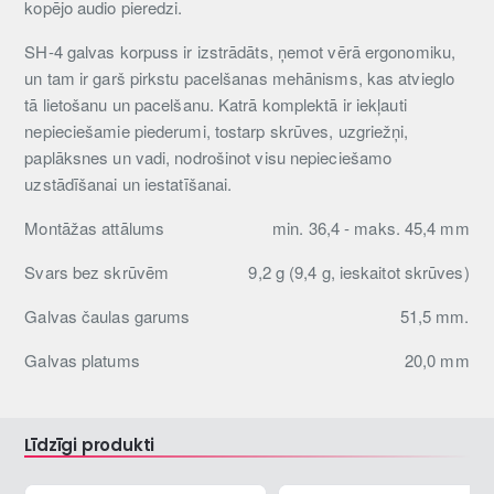
kopējo audio pieredzi.
SH-4 galvas korpuss ir izstrādāts, ņemot vērā ergonomiku,
un tam ir garš pirkstu pacelšanas mehānisms, kas atvieglo
tā lietošanu un pacelšanu. Katrā komplektā ir iekļauti
nepieciešamie piederumi, tostarp skrūves, uzgriežņi,
paplāksnes un vadi, nodrošinot visu nepieciešamo
uzstādīšanai un iestatīšanai.
Montāžas attālums
min. 36,4 - maks. 45,4 mm
Svars bez skrūvēm
9,2 g (9,4 g, ieskaitot skrūves)
Galvas čaulas garums
51,5 mm.
Galvas platums
20,0 mm
Līdzīgi produkti