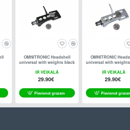
ll
OMNITRONIC Headshell
OMNITRONIC Heads
universal with weights black
universal with weights
IR VEIKALĀ
IR VEIKALĀ
29.90€
29.90€
Pievienot grozam
Pievienot groza