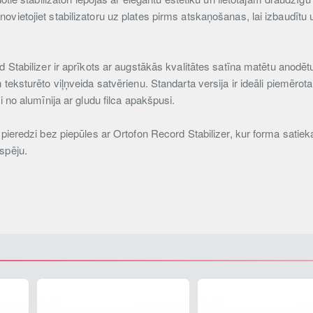
ovietojiet stabilizatoru uz plates pirms atskaņošanas, lai izbaudītu
d Stabilizer ir aprīkots ar augstākās kvalitātes satīna matētu anodē
 teksturēto viļņveida satvērienu. Standarta versija ir ideāli piemē
i no alumīnija ar gludu filca apakšpusi.
pieredzi bez piepūles ar Ortofon Record Stabilizer, kur forma satiekas 
spēju.