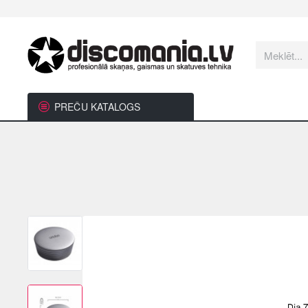
Meklēt...
PREČU KATALOGS