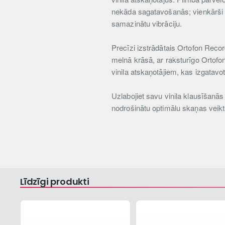
nekāda sagatavošanās; vienkārši n
samazinātu vibrāciju.
Precīzi izstrādātais Ortofon Recor
melnā krāsā, ar raksturīgo Ortofon
vinila atskaņotājiem, kas izgatavot
Uzlabojiet savu vinila klausīšanās 
nodrošinātu optimālu skaņas veikt
Līdzīgi produkti