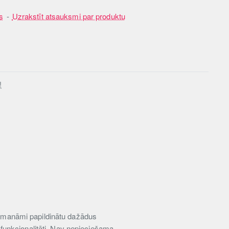
s
-
Uzrakstīt atsauksmi par produktu
!
 nemanāmi papildinātu dažādus
u funkcionalitāti. Nav nepieciešama