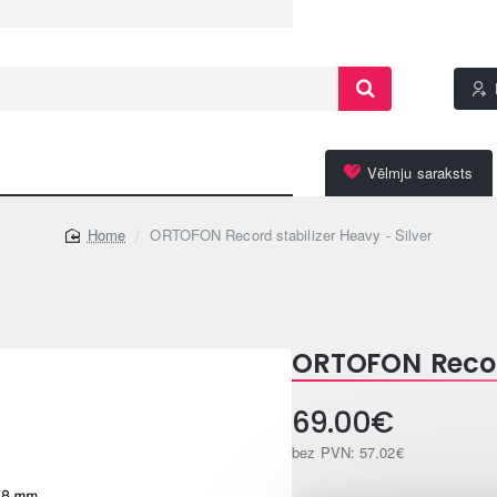
Vēlmju saraksts
ORTOFON Record stabilizer Heavy - Silver
home
ORTOFON Record
69.00€
bez PVN: 57.02€