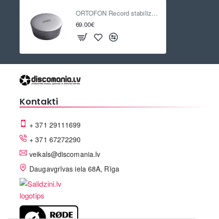
ORTOFON Record stabilizer Heavy - Silver
69.00€
Kontakti
+ 371 29111699
+ 371 67272290
veikals@discomania.lv
Daugavgrīvas iela 68A, Rīga