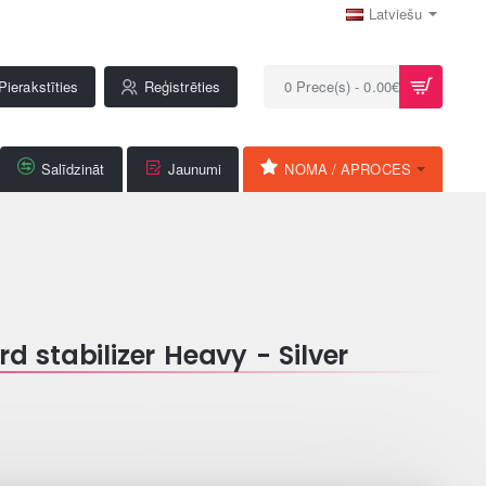
Latviešu
Pierakstīties
Reģistrēties
0 Prece(s) - 0.00€
Salīdzināt
Jaunumi
NOMA / APROCES
 stabilizer Heavy - Silver