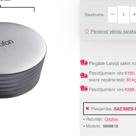
Daudzums
Pievienot vēlmju sarak
Piegāde Latvijā sākot 
Pasūtījumiem virs
€150
svars nepārsniedz
30 k
Pasūtījumiem virs
€298
Pieejamība:
SAZINIES
Ražotājs:
Ortofon
Modelis:
9999818