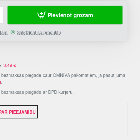
Pievienot grozam
stam
Salīdzināt šo produktu
no
3.49
€
, bezmaksas piegāde caur OMNIVA pakomātiem, ja pasūtījuma
g
.
, bezmaksas piegāde ar DPD kurjeru.
 PAR PIEEJAMĪBU