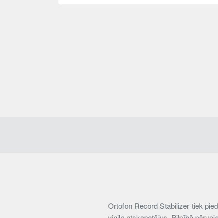
Ortofon Record Stabilizer tiek pie
vinila atskaņotājus. Pilnībā pārvei