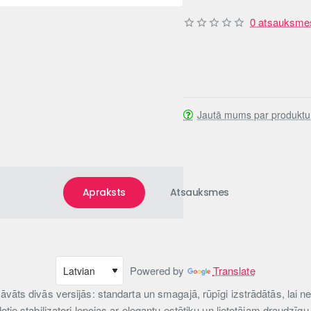
0 atsauksme
Jautā mums par produktu
Apraksts
Atsauksmes
Powered by
Translate
dāvāts divās versijās: standarta un smagajā, rūpīgi izstrādātās, lai
dotie stabilizatori lepojas ar elegantu estētiku un lietotājam draudzīg