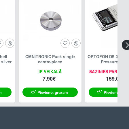
hell
OMNITRONIC Puck single
ORTOFON DS-3 Digita
 silver
centre-piece
Pressure Gau
IR VEIKALĀ
SAZINIES PAR PIE
7.90€
159.00€
m
Pievienot grozam
Pievienot gro