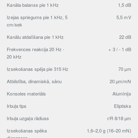
Kanāla balanss pie 1 kHz
1,5 dB
Izejas spriegums pie 1 kHz, 5
5,5 mV
cm/sek
Kanālu atdalīšana pie 1 kHz
22 dB
Frekvences reakcija 20 Hz -
+ 3 / - 1 dB
20 kHz
Izsekošanas spēja pie 315 Hz
70 µm
Atbilstība, dinamiskā, sānu
20 µm/mN
Konsoles materiāls
Alumīnijs
Irbuļa tips
Eliptisks
Irbuļa uzgaļa rādiuss
r/R 8/18 µm
Izsekošanas spēka
1,6–2,0 g (16–20 mN)
diapazons