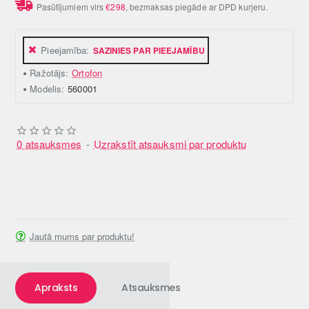
Pasūtījumiem virs
€298
, bezmaksas piegāde ar DPD kurjeru.
Pieejamība:
SAZINIES PAR PIEEJAMĪBU
Ražotājs:
Ortofon
Modelis:
560001
0 atsauksmes
-
Uzrakstīt atsauksmi par produktu
Jautā mums par produktu!
Apraksts
Atsauksmes