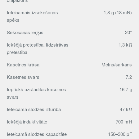
Ieteicamais izsekošanas
1,8 g (18 mN)
spēks
Sekošanas leņķis
20°
Iekšējā pretestība, līdzstrāvas
1,3 kΩ
pretestība
Kasetnes krāsa
Melns/sarkans
Kasetnes svars
7.2
Iepriekš uzstādītas kasetnes
16,7 g
svars
Ieteicamā slodzes izturība
47 kΩ
Iekšējā induktivitāte
700 mH
Ieteicamā slodzes kapacitāte
150–300 pF