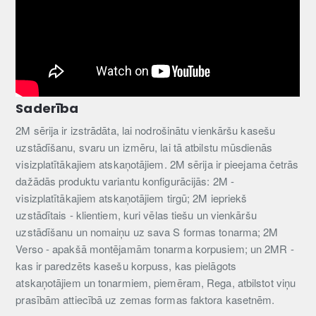
Saderība
2M sērija ir izstrādāta, lai nodrošinātu vienkāršu kasešu
uzstādīšanu, svaru un izmēru, lai tā atbilstu mūsdienās
visizplatītākajiem atskaņotājiem. 2M sērija ir pieejama četrās
dažādās produktu variantu konfigurācijās: 2M -
visizplatītākajiem atskaņotājiem tirgū; 2M iepriekš
uzstādītais - klientiem, kuri vēlas tiešu un vienkāršu
uzstādīšanu un nomaiņu uz sava S formas tonarma; 2M
Verso - apakšā montējamām tonarma korpusiem; un 2MR -
kas ir paredzēts kasešu korpuss, kas pielāgots
atskaņotājiem un tonarmiem, piemēram, Rega, atbilstot viņu
prasībām attiecībā uz zemas formas faktora kasetnēm.