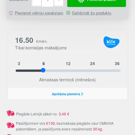
Pievienot vēlmju sarakstam
Salīdzināt šo produktu
Piegāde Latvijā sākot no
3.49
€
Pasūtījumiem virs
€150
, bezmaksas piegāde caur OMNIVA
pakomātiem, ja pasūtījuma svars nepārsniedz
30 kg
.