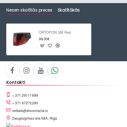
Nesen skatītās preces
Skatītākās
ORTOFON 2M Red
99.00€
Kontakti
+ 371 29111699
+ 371 67272290
veikals@discomania.lv
Daugavgrīvas iela 68A, Rīga