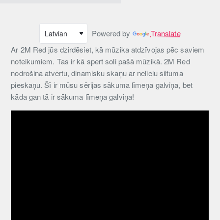
Powered by
Translate
Ar 2M Red jūs dzirdēsiet, kā mūzika atdzīvojas pēc saviem
noteikumiem. Tas ir kā spert soli pašā mūzikā. 2M Red
nodrošina atvērtu, dinamisku skaņu ar nelielu siltuma
pieskaņu. Šī ir mūsu sērijas sākuma līmeņa galviņa, bet
kāda gan tā ir sākuma līmeņa galviņa!