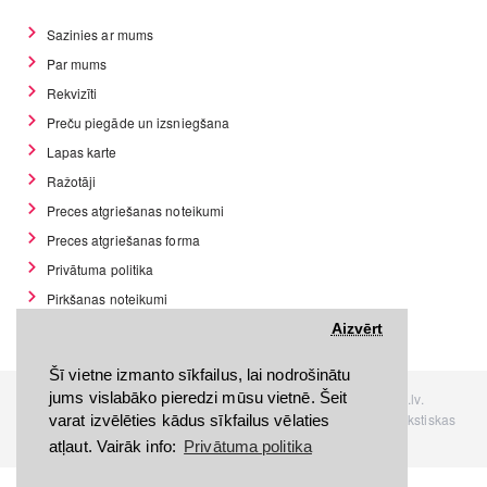
Sazinies ar mums
Par mums
Rekvizīti
Preču piegāde un izsniegšana
Lapas karte
Ražotāji
Preces atgriešanas noteikumi
Preces atgriešanas forma
Privātuma politika
Pirkšanas noteikumi
GDPR datu rīki
Aizvērt
Šī vietne izmanto sīkfailus, lai nodrošinātu
jums vislabāko pieredzi mūsu vietnē. Šeit
Visas tiesības rezervētas. Interneta veikals www.Discomania.lv.
Jebkuras Discomania.lv informācijas pārpublicēšana, bez rakstiskas
varat izvēlēties kādus sīkfailus vēlaties
atļaujas, stingri aizliegta.
atļaut. Vairāk info:
Privātuma politika