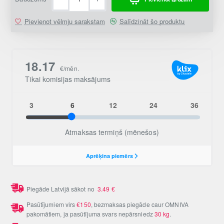
Pievienot vēlmju sarakstam
Salīdzināt šo produktu
Piegāde Latvijā sākot no
3.49
€
Pasūtījumiem virs
€150
, bezmaksas piegāde caur OMNIVA
pakomātiem, ja pasūtījuma svars nepārsniedz
30 kg
.