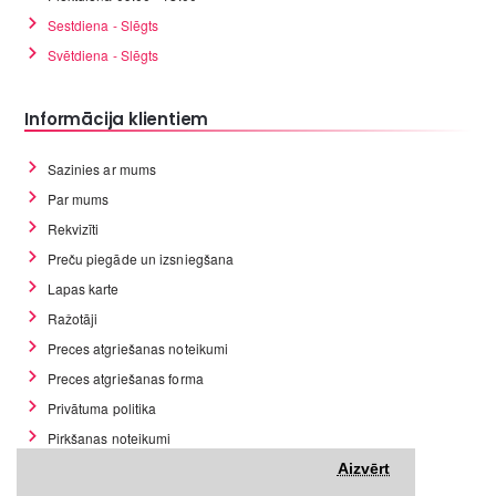
Sestdiena - Slēgts
Svētdiena - Slēgts
Informācija klientiem
Sazinies ar mums
Par mums
Rekvizīti
Preču piegāde un izsniegšana
Lapas karte
Ražotāji
Preces atgriešanas noteikumi
Preces atgriešanas forma
Privātuma politika
Pirkšanas noteikumi
GDPR datu rīki
Aizvērt