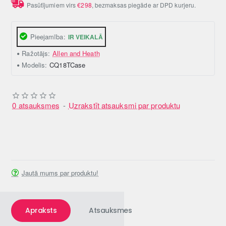
Pasūtījumiem virs
€298
, bezmaksas piegāde ar DPD kurjeru.
Pieejamība:
IR VEIKALĀ
Ražotājs:
Allen and Heath
Modelis:
CQ18TCase
0 atsauksmes
-
Uzrakstīt atsauksmi par produktu
Jautā mums par produktu!
Apraksts
Atsauksmes