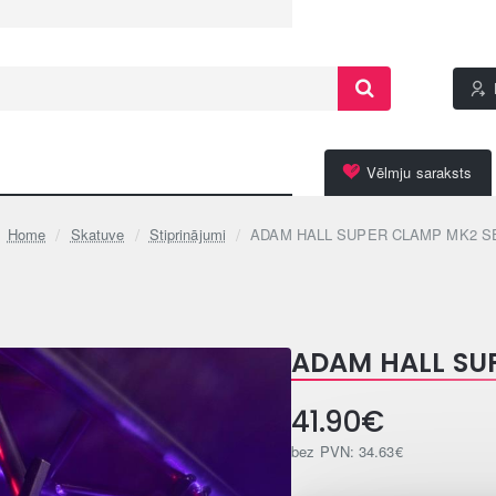
Vēlmju saraksts
Skatuve
Stiprinājumi
ADAM HALL SUPER CLAMP MK2 S
home
ADAM HALL SU
41.90€
bez PVN: 34.63€