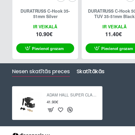
DURATRUSS C-Hook 35-
DURATRUSS C-Hook 5
51mm Silver
TUV 35-51mm Black
IR VEIKALĀ
IR VEIKALĀ
10.90€
11.40€
Pievienot grozam
Pievienot grozam
Nesen skatītās preces
Skatītākās
ADAM HALL SUPER CLAMP MK2 SET
41.90€