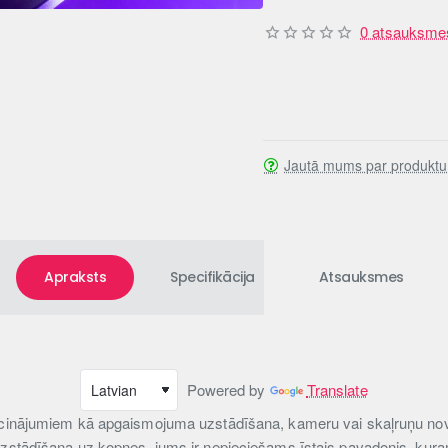
0 atsauksme
Jautā mums par produktu
Apraksts
Specifikācija
Atsauksmes
Powered by
Translate
aicinājumiem kā apgaismojuma uzstādīšana, kameru vai skaļruņu nov
uzstādīšana uz kopnes, jums ir nepieciešams īstais pavadonis, kuram