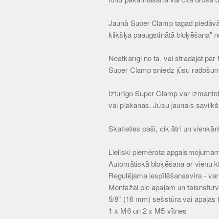
Jaunā Super Clamp tagad piedāvā 
klikšķa paaugstinātā bloķēšana" nof
Neatkarīgi no tā, vai strādājat par
Super Clamp sniedz jūsu radošum
Izturīgo Super Clamp var izmantot n
vai plakanas. Jūsu jaunais savilkša
Skatieties paši, cik ātri un vienkā
Lieliski piemērota apgaismojuma
Automātiskā bloķēšana ar vienu kl
Regulējama iespīlēšanasvira - var
Montāžai pie apaļām un taisnstūr
5/8" (16 mm) sešstūra vai apaļas t
1 x M6 un 2 x M5 vītnes