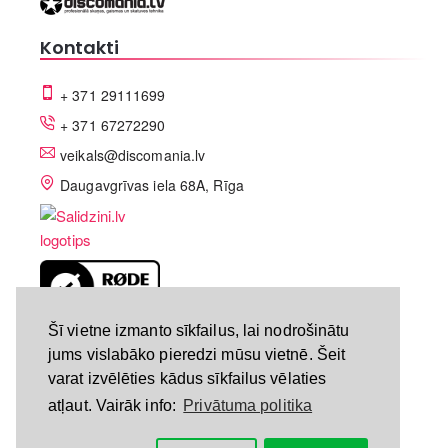
Kontakti
+ 371 29111699
+ 371 67272290
veikals@discomania.lv
Daugavgrīvas iela 68A, Rīga
LV-A58C07DF
Šī vietne izmanto sīkfailus, lai nodrošinātu
jums vislabāko pieredzi mūsu vietnē. Šeit
varat izvēlēties kādus sīkfailus vēlaties
atļaut. Vairāk info:
Privātuma politika