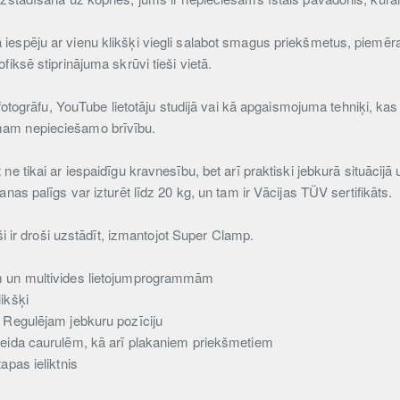
iespēju ar vienu klikšķi viegli salabot smagus priekšmetus, piemēr
iksē stiprinājuma skrūvi tieši vietā.
 fotogrāfu, YouTube lietotāju studijā vai kā apgaismojuma tehniķi, ka
am nepieciešamo brīvību.
e tikai ar iespaidīgu kravnesību, bet arī praktiski jebkurā situācijā 
nas palīgs var izturēt līdz 20 kg, un tam ir Vācijas TÜV sertifikāts.
rši ir droši uzstādīt, izmantojot Super Clamp.
m un multivides lietojumprogrammām
ikšķi
 Regulējam jebkuru pozīciju
veida caurulēm, kā arī plakaniem priekšmetiem
apas ieliktnis