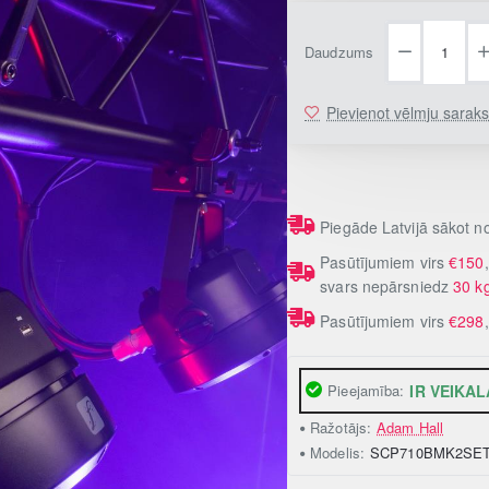
Daudzums
Pievienot vēlmju sarak
Piegāde Latvijā sākot 
Pasūtījumiem virs
€150
svars nepārsniedz
30 k
Pasūtījumiem virs
€298
Pieejamība:
IR VEIKAL
Ražotājs:
Adam Hall
Modelis:
SCP710BMK2SE