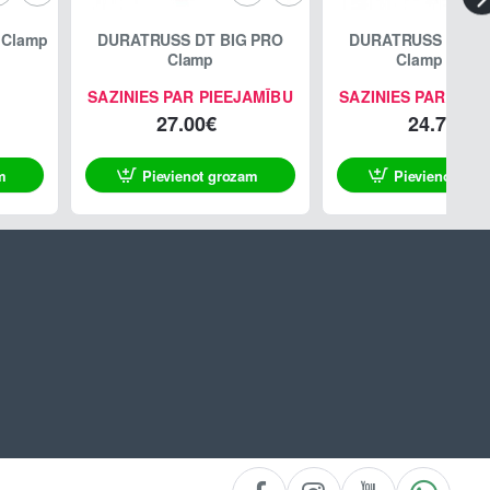
 Clamp
DURATRUSS DT BIG PRO
DURATRUSS DT BI
Clamp
Clamp Black
SAZINIES PAR PIEEJAMĪBU
SAZINIES PAR PIE
27.00€
24.70€
m
Pievienot grozam
Pievienot gro