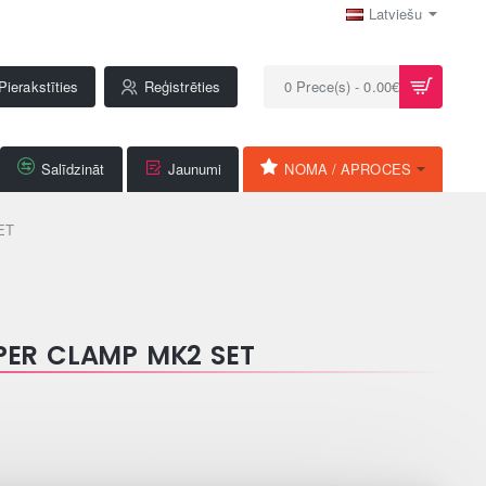
Latviešu
Pierakstīties
Reģistrēties
0 Prece(s) - 0.00€
Salīdzināt
Jaunumi
NOMA / APROCES
ET
PER CLAMP MK2 SET