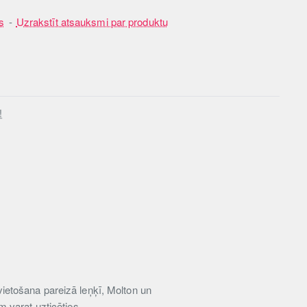
s
-
Uzrakstīt atsauksmi par produktu
!
ietošana pareizā leņķī, Molton un
 varat uzticēties.