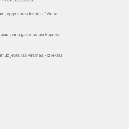
am, apgaismes iespēju. "Viena
s piestiprina gaismas pie kopnes,
un uz jebkuras virsmas - izliektas