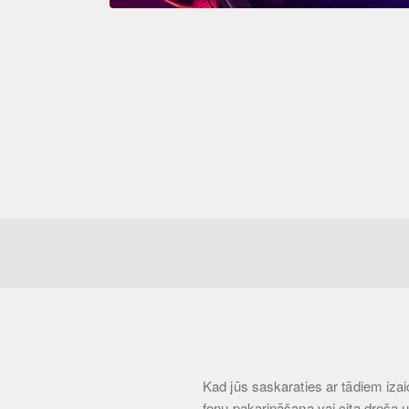
Kad jūs saskaraties ar tādiem iz
fonu pakarināšana vai cita droša 