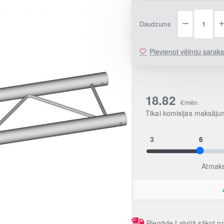
Daudzums
Pievienot vēlmju sarak
Piegāde Latvijā sākot 