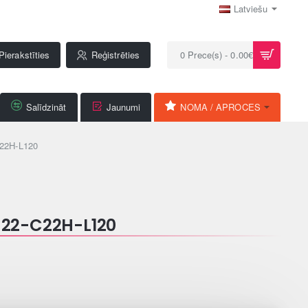
Latviešu
Pierakstīties
Reģistrēties
0 Prece(s) - 0.00€
Salīdzināt
Jaunumi
NOMA / APROCES
22H-L120
22-C22H-L120