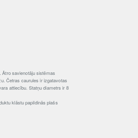
i. Ātro savienotāju sistēmas
žu. Četras caurules ir izgatavotas
ara attiecību. Statņu diametrs ir 8
uktu klāstu papildinās plašs