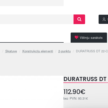
Vēlmju saraksts
Skatuve
Konstrukciju elementi
2-punktu
DURATRUSS DT 22-C
e
DURATRUSS DT 
112.90€
bez PVN: 93.31€