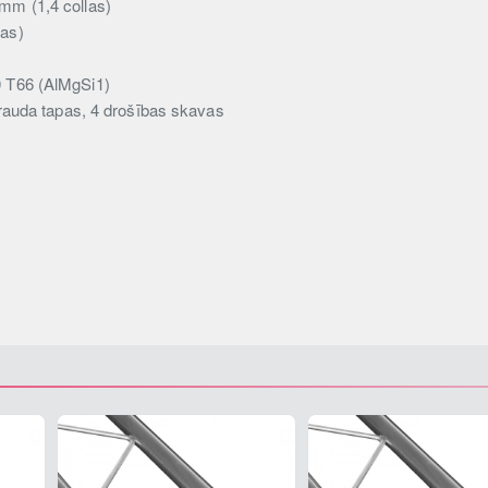
 mm (1,4 collas)
las)
0 T66 (AlMgSi1)
tērauda tapas, 4 drošības skavas