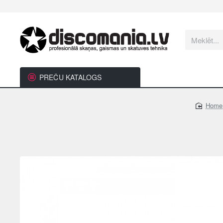
Meklēt...
PREČU KATALOGS
hom