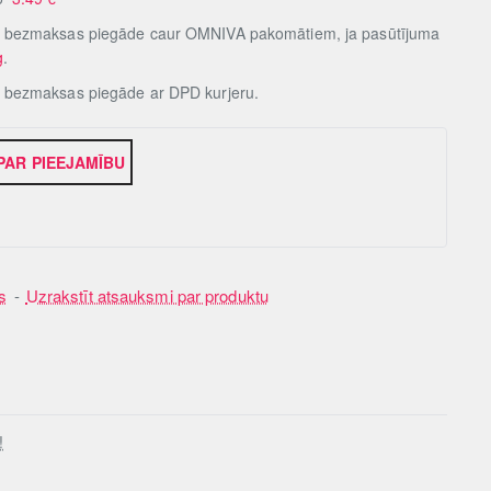
, bezmaksas piegāde caur OMNIVA pakomātiem, ja pasūtījuma
g
.
, bezmaksas piegāde ar DPD kurjeru.
 PAR PIEEJAMĪBU
s
-
Uzrakstīt atsauksmi par produktu
!