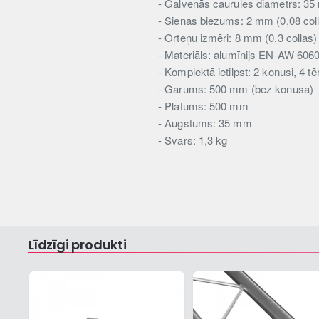
- Galvenās caurules diametrs: 35
- Sienas biezums: 2 mm (0,08 col
- Orteņu izmēri: 8 mm (0,3 collas)
- Materiāls: alumīnijs EN-AW 606
- Komplektā ietilpst: 2 konusi, 4 
- Garums: 500 mm (bez konusa)
- Platums: 500 mm
- Augstums: 35 mm
- Svars: 1,3 kg
Līdzīgi produkti