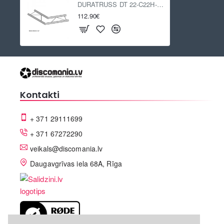
DURATRUSS DT 22-C22H-L120
112.90€
Kontakti
+ 371 29111699
+ 371 67272290
veikals@discomania.lv
Daugavgrīvas iela 68A, Rīga