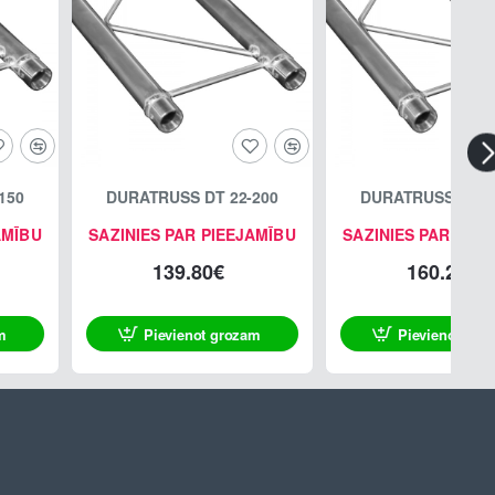
150
DURATRUSS DT 22-200
DURATRUSS DT 2
AMĪBU
SAZINIES PAR PIEEJAMĪBU
SAZINIES PAR PIE
139.80€
160.20€
m
Pievienot grozam
Pievienot gro