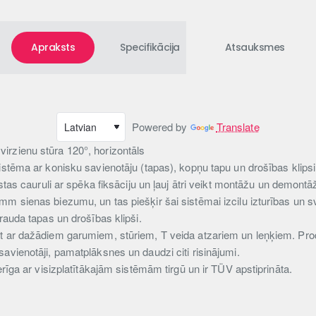
Apraksts
Specifikācija
Atsauksmes
Powered by
Translate
rzienu stūra 120°, horizontāls
istēma ar konisku savienotāju (tapas), kopņu tapu un drošības klips
ostas cauruli ar spēka fiksāciju un ļauj ātri veikt montāžu un demontā
m sienas biezumu, un tas piešķir šai sistēmai izcilu izturības un sv
ērauda tapas un drošības klipši.
t ar dažādiem garumiem, stūriem, T veida atzariem un leņķiem. Prod
avienotāji, pamatplāksnes un daudzi citi risinājumi.
erīga ar visizplatītākajām sistēmām tirgū un ir TÜV apstiprināta.