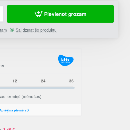
Pievienot grozam
stam
Salīdzināt šo produktu
no
3.49
€