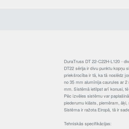
DuraTruss DT 22-C22H-L120 - divvi
DT22 sērija ir divu punktu kopņu s
priekšrocība ir tā, ka tā noslēdz j
no 35 mm alumīnija caurules ar 2 m
mm. Sistēmā ietilpst arī konusi, t
Pēc izvēles sistēmu var paplašinā
piederumu klāsts, piemēram, āķi, s
Sistēma ir ražota Eiropā, tā ir sad
Tehniskās specifikācijas: