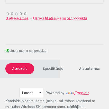
0 atsauksmes
-
Uzrakstīt atsauksmi par produktu
Jautā mums par produktu!
Apraksts
Specifikācija
Atsauksmes
Powered by
Translate
Kardioīds piespraužams (atloka) mikrofons lietošanai ar
evolution Wireless SK ķermeņa somu raidītājiem.