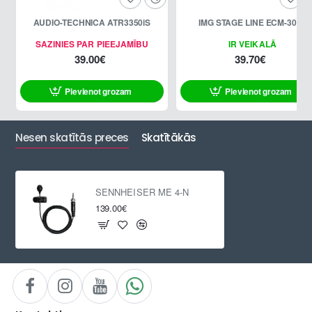
AUDIO-TECHNICA ATR3350iS
IMG STAGE LINE ECM-300L
SAZINIES PAR PIEEJAMĪBU
IR VEIKALĀ
39.00€
39.70€
Pievienot grozam
Pievienot grozam
Nesen skatītās preces
Skatītākās
SENNHEISER ME 4-N
139.00€