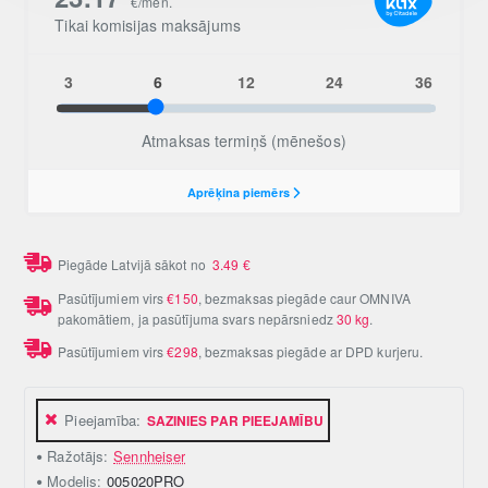
Piegāde Latvijā sākot no
3.49
€
Pasūtījumiem virs
€150
, bezmaksas piegāde caur OMNIVA
pakomātiem, ja pasūtījuma svars nepārsniedz
30 kg
.
Pasūtījumiem virs
€298
, bezmaksas piegāde ar DPD kurjeru.
Pieejamība:
SAZINIES PAR PIEEJAMĪBU
Ražotājs:
Sennheiser
Modelis:
005020PRO