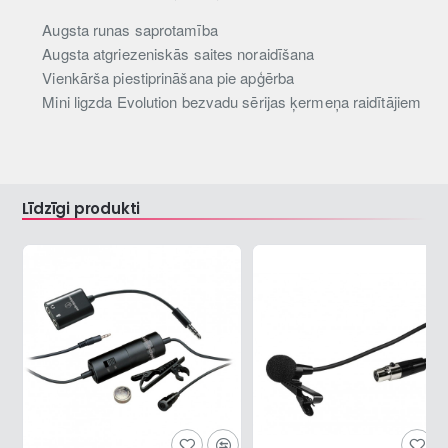
Augsta runas saprotamība
Augsta atgriezeniskās saites noraidīšana
Vienkārša piestiprināšana pie apģērba
Mini ligzda Evolution bezvadu sērijas ķermeņa raidītājiem
Līdzīgi produkti