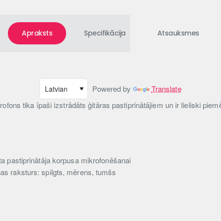
Apraksts
Specifikācija
Atsauksmes
Powered by
Translate
fons tika īpaši izstrādāts ģitāras pastiprinātājiem un ir lieliski pie
ta pastiprinātāja korpusa mikrofonēšanai
as raksturs: spilgts, mērens, tumšs