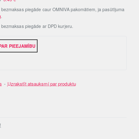
, bezmaksas piegāde caur OMNIVA pakomātiem, ja pasūtījuma
g
.
, bezmaksas piegāde ar DPD kurjeru.
 PAR PIEEJAMĪBU
s
-
Uzrakstīt atsauksmi par produktu
!