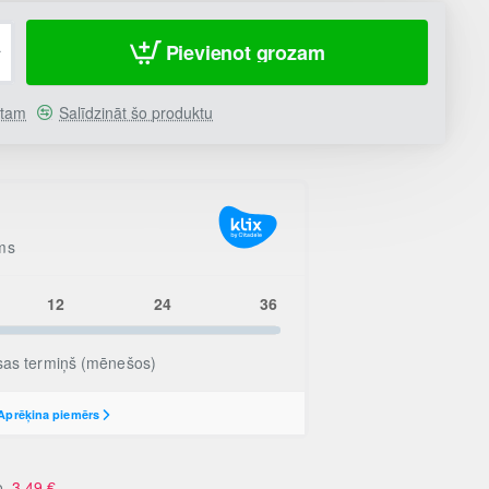
Pievienot grozam
stam
Salīdzināt šo produktu
no
3.49
€