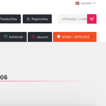
Latviešu
Pierakstīties
Reģistrēties
0 Prece(s) - 0.00€
Salīdzināt
Jaunumi
NOMA / APROCES
906