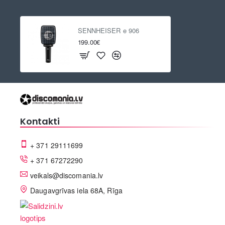
SENNHEISER e 906
199.00€
Kontakti
+ 371 29111699
+ 371 67272290
veikals@discomania.lv
Daugavgrīvas iela 68A, Rīga