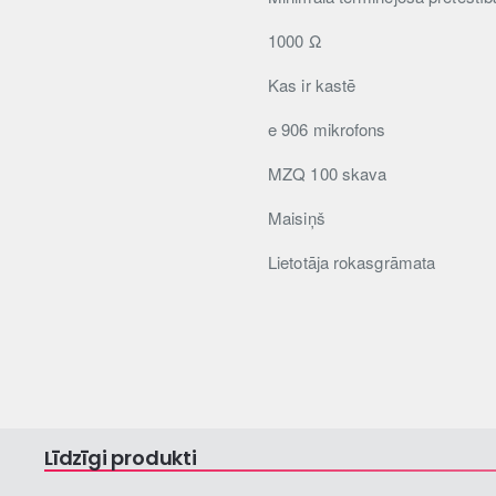
1000 Ω
Kas ir kastē
e 906 mikrofons
MZQ 100 skava
Maisiņš
Lietotāja rokasgrāmata
Līdzīgi produkti