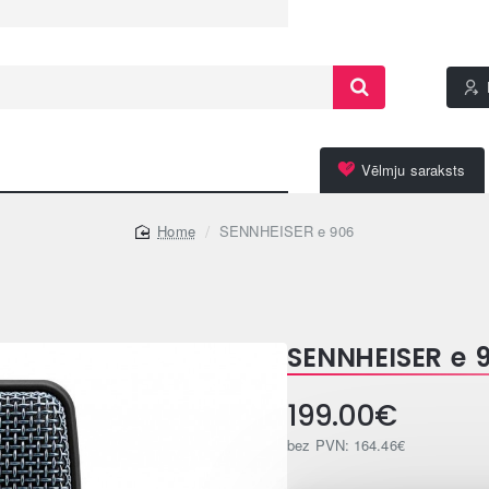
Vēlmju saraksts
SENNHEISER e 906
home
SENNHEISER e 
199.00€
bez PVN: 164.46€