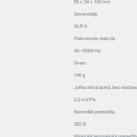
55 x 34 x 134 mm
Savienotājs
XLR-3
Frekvences reakcija
40–18000 Hz
Svars
140 g
Jutība brīvā laukā, bez slodze
2,2 mV/Pa
Nominālā pretestība
350 Ω
Minimālā terminējošā pretestīb