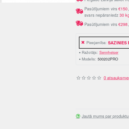
Pasūtījumiem virs
€150
svars nepārsniedz
30 k
Pasūtījumiem virs
€298
Pieejamība:
SAZINIES
Ražotājs:
Sennheiser
Modelis:
500202PRO
0 atsauksme
Jautā mums par produktu