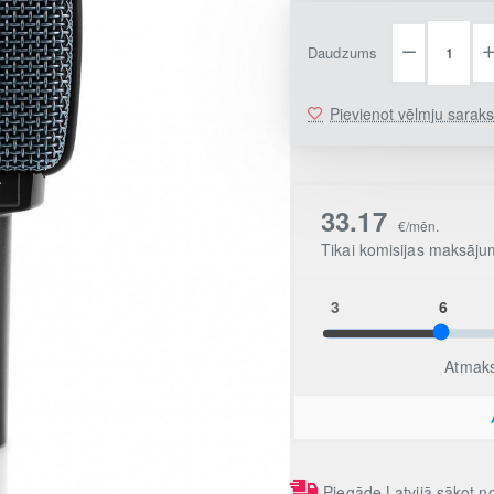
Daudzums
Pievienot vēlmju sarak
Piegāde Latvijā sākot 