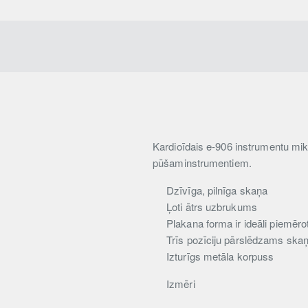
Kardioīdais e-906 instrumentu mikro
pūšaminstrumentiem.
Dzīvīga, pilnīga skaņa
Ļoti ātrs uzbrukums
Plakana forma ir ideāli piemēro
Trīs pozīciju pārslēdzams skaņ
Izturīgs metāla korpuss
Izmēri