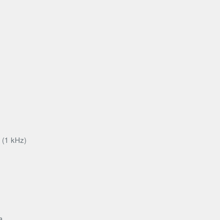
s (1 kHz)
a