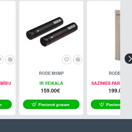
RODE M5MP
RODE NT5
AMĪBU
IR VEIKALĀ
SAZINIES PAR PIE
159.00€
199.00€
m
Pievienot grozam
Pievienot gro