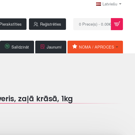
Latviešu
Pierakstīties
Reģistrēties
0 Prece(s) - 0.00€
Salīdzināt
Jaunumi
NOMA / APROCES
ris, zaļā krāsā, 1kg