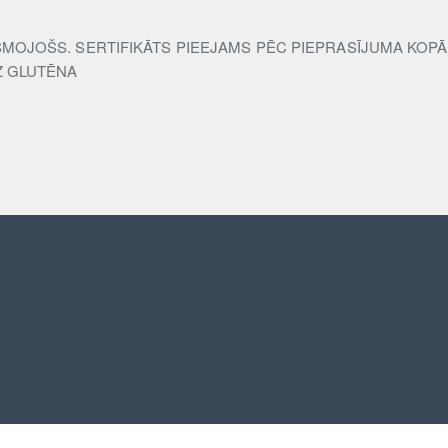
SMOJOŠS. SERTIFIKĀTS PIEEJAMS PĒC PIEPRASĪJUMA KOP
Z GLUTĒNA