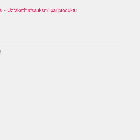
s
-
Uzrakstīt atsauksmi par produktu
!