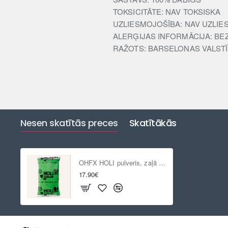
TOKSICITĀTE: NAV TOKSISKA
UZLIESMOJOŠĪBA: NAV UZLIE
ALERĢIJAS INFORMĀCIJA: BE
RAŽOTS: BARSELONAS VALSTĪ
Nesen skatītās preces
Skatītākās
OHFX HOLI pulveris, zaļā krāsā, 1kg
17.90€