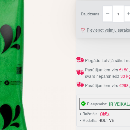
Daudzums
Pievienot vēlmju sarak
Piegāde Latvijā sākot 
Pasūtījumiem virs
€150
svars nepārsniedz
30 k
Pasūtījumiem virs
€298
Pieejamība:
IR VEIKAL
Ražotājs:
OhFx
Modelis:
HOL1-VE