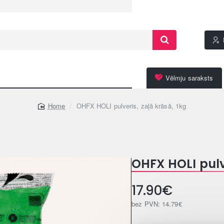
Vēlmju saraksts
OHFX HOLI pulveris, zaļā krāsā, 1kg
home
OHFX HOLI pulve
17.90€
bez PVN: 14.79€