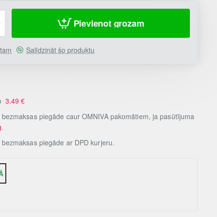
Pievienot grozam
stam
Salīdzināt šo produktu
no
3.49
€
, bezmaksas piegāde caur OMNIVA pakomātiem, ja pasūtījuma
g
.
, bezmaksas piegāde ar DPD kurjeru.
Ā