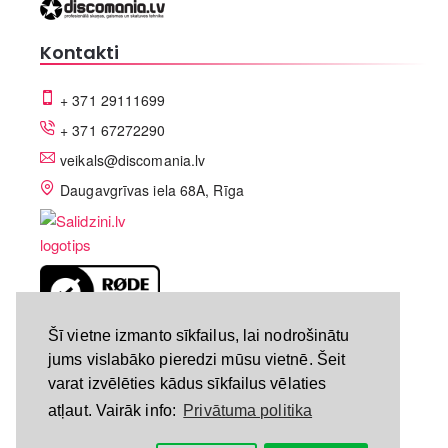
Kontakti
+ 371 29111699
+ 371 67272290
veikals@discomania.lv
Daugavgrīvas iela 68A, Rīga
LV-A58C07DF
Šī vietne izmanto sīkfailus, lai nodrošinātu
jums vislabāko pieredzi mūsu vietnē. Šeit
varat izvēlēties kādus sīkfailus vēlaties
atļaut. Vairāk info:
Privātuma politika