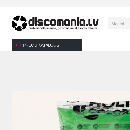
Meklēt...
PREČU KATALOGS