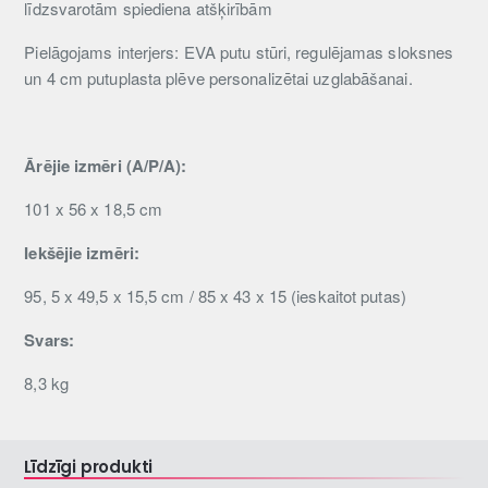
līdzsvarotām spiediena atšķirībām
Pielāgojams interjers: EVA putu stūri, regulējamas sloksnes
un 4 cm putuplasta plēve personalizētai uzglabāšanai.
Ārējie izmēri (A/P/A):
101 x 56 x 18,5 cm
Iekšējie izmēri:
95, 5 x 49,5 x 15,5 cm / 85 x 43 x 15 (ieskaitot putas)
Svars:
8,3 kg
Līdzīgi produkti