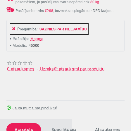
pakomātiem, ja pasūtījuma svars nepārsniedz
30 kg
.
Pasūtījumiem virs
€298
, bezmaksas piegāde ar DPD kurjeru.
Pieejamība:
SAZINIES PAR PIEEJAMĪBU
Ražotājs:
Magma
Modelis:
45000
0 atsauksmes
-
Uzrakstīt atsauksmi par produktu
Jautā mums par produktu!
Apraksts
Specifikācija
Atsauksmes