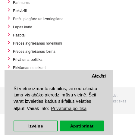
Par mums
Rekvizīti
Preču piegāde un izsniegšana
Lapas karte
Ražotāji
Preces atgriešanas noteikumi
Preces atgriešanas forma
Privātuma politika
Pirkšanas noteikumi
GDPR datu rīki
Aizvērt
Šī vietne izmanto sīkfailus, lai nodrošinātu
jums vislabāko pieredzi mūsu vietnē. Šeit
Visas tiesības rezervētas. Interneta veikals www.Discomania.lv.
Jebkuras Discomania.lv informācijas pārpublicēšana, bez rakstiskas
varat izvēlēties kādus sīkfailus vēlaties
atļaujas, stingri aizliegta.
atļaut. Vairāk info:
Privātuma politika
Izvēlne
Apstiprināt