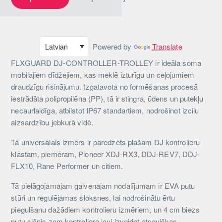
Powered by
Translate
FLXGUARD DJ-CONTROLLER-TROLLEY ir ideāla soma
mobilajiem dīdžejiem, kas meklē izturīgu un ceļojumiem
draudzīgu risinājumu. Izgatavota no formēšanas procesā
iestrādāta polipropilēna (PP), tā ir stingra, ūdens un putekļu
necaurlaidīga, atbilstot IP67 standartiem, nodrošinot izcilu
aizsardzību jebkurā vidē.
Tā universālais izmērs ir paredzēts plašam DJ kontrolieru
klāstam, piemēram, Pioneer XDJ-RX3, DDJ-REV7, DDJ-
FLX10, Rane Performer un citiem.
Tā pielāgojamajam galvenajam nodalījumam ir EVA putu
stūri un regulējamas sloksnes, lai nodrošinātu ērtu
piegulšanu dažādiem kontrolieru izmēriem, un 4 cm biezs
putu slānis zem kontroliera ļauj izveidot atsevišķas