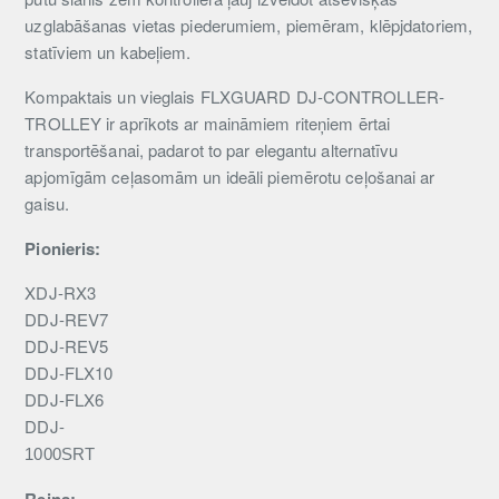
uzglabāšanas vietas piederumiem, piemēram, klēpjdatoriem,
statīviem un kabeļiem.
Kompaktais un vieglais FLXGUARD DJ-CONTROLLER-
TROLLEY ir aprīkots ar maināmiem riteņiem ērtai
transportēšanai, padarot to par elegantu alternatīvu
apjomīgām ceļasomām un ideāli piemērotu ceļošanai ar
gaisu.
Pionieris:
XDJ-RX3
DDJ-REV7
DDJ-REV5
DDJ-FLX10
DDJ-FLX6
DDJ-
1000SRT