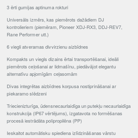
3 ērti gumijas aptinuma rokturi
Universāls izmērs, kas piemērots dažādiem DJ
kontrolieriem (piemēram, Pioneer XDJ-RX3, DDJ-REV7,
Rane Performer utt.)
6 viegli atveramas divvirzienu aizbīdnes
Kompakts un viegls dizains ērtai transportēšanai, ideāli
piemērots ceļošanai ar lidmašīnu, piedāvājot elegantu
alternatīvu apjomīgām ceļasomām
Divas integrētas aizbīdnes korpusa nostiprināšanai ar
piekaramo slēdzeni
Triecienizturīga, ūdensnecaurlaidīga un putekļu necaurlaidīga
konstrukcija (IP67 vērtējums), izgatavota no formēšanas
procesā iestrādāta polipropilēna (PP)
Ieskaitot automātisku spiediena izlīdzināšanas vārstu