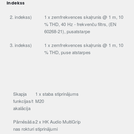
Indekss
2. indekss)
1 x zemfrekvences skaļrunis @ 1 m, 10
% THD, 40 Hz - frekvenču filtrs, (EN
60268-21), pusatstarpe
3. indekss)
1 x zemfrekvences skaļrunis @ 1 m, 10
% THD, puse atstarpes
Skapja
1 x staba stiprinājums
funkcijas/t
M20
akalācija
Pārnēsāša
2 x HK Audio MultiGrip
nas rokturi
stiprinājumi