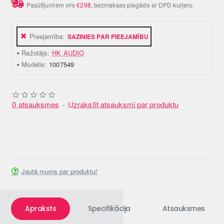
Pasūtījumiem virs
€298
, bezmaksas piegāde ar DPD kurjeru.
Pieejamība:
SAZINIES PAR PIEEJAMĪBU
Ražotājs:
HK AUDIO
Modelis:
1007549
0 atsauksmes
-
Uzrakstīt atsauksmi par produktu
Jautā mums par produktu!
Apraksts
Specifikācija
Atsauksmes