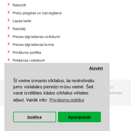
Rekvizīti
Preču piegāde un izsniegšana
Lapas karte
Ražotāji
Preces atgriešanas noteikumi
Preces atgriešanas forma
Privātuma politika
Pirkšanas noteikumi
GDPR datu rīki
Aizvērt
Šī vietne izmanto sīkfailus, lai nodrošinātu
jums vislabāko pieredzi mūsu vietnē. Šeit
Visas tiesības rezervētas. Interneta veikals www.Discomania.lv.
Jebkuras Discomania.lv informācijas pārpublicēšana, bez rakstiskas
varat izvēlēties kādus sīkfailus vēlaties
atļaujas, stingri aizliegta.
atļaut. Vairāk info:
Privātuma politika
Izvēlne
Apstiprināt