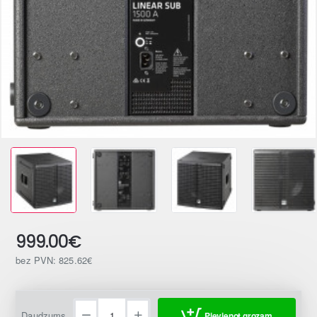
999.00€
bez PVN: 825.62€
Daudzums
Pievienot grozam