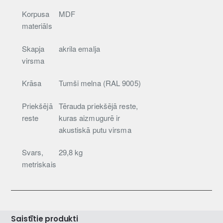
Korpusa
MDF
materiāls
Skapja
akrila emalja
virsma
Krāsa
Tumši melna (RAL 9005)
Priekšējā
Tērauda priekšējā reste,
reste
kuras aizmugurē ir
akustiskā putu virsma
Svars,
29,8 kg
metriskais
Saistītie produkti