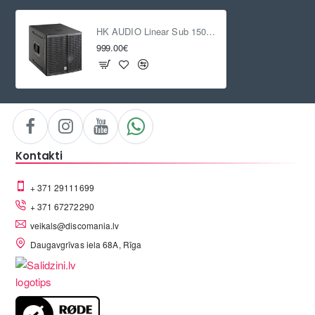
HK AUDIO Linear Sub 1500 Sub A
999.00€
Kontakti
+ 371 29111699
+ 371 67272290
veikals@discomania.lv
Daugavgrīvas iela 68A, Rīga