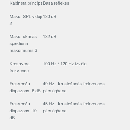
Kabineta princips
Basa reflekss
Maks. SPL vidēji
130 dB
2
Maks. skaņas
132 dB
spiediena
maksimums
3
Krosovera
100 Hz / 120 Hz izvēle
frekvence
Frekvenču
49 Hz - krustošanās frekvences
diapazons -6 dB
pārslēgšana
Frekvenču
45 Hz - krustošanās frekvences
diapazons -10
pārslēgšana
dB