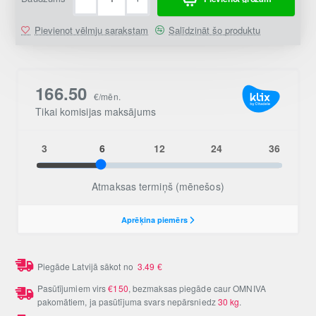
Pievienot vēlmju sarakstam
Salīdzināt šo produktu
Piegāde Latvijā sākot no
3.49
€
Pasūtījumiem virs
€150
, bezmaksas piegāde caur OMNIVA
pakomātiem, ja pasūtījuma svars nepārsniedz
30 kg
.