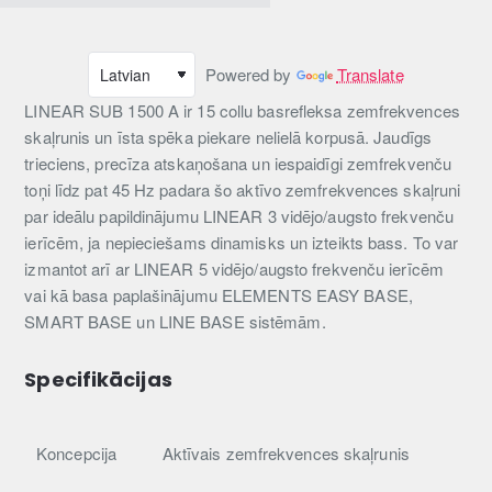
Powered by
Translate
LINEAR SUB 1500 A ir 15 collu basrefleksa zemfrekvences
skaļrunis un īsta spēka piekare nelielā korpusā. Jaudīgs
trieciens, precīza atskaņošana un iespaidīgi zemfrekvenču
toņi līdz pat 45 Hz padara šo aktīvo zemfrekvences skaļruni
par ideālu papildinājumu LINEAR 3 vidējo/augsto frekvenču
ierīcēm, ja nepieciešams dinamisks un izteikts bass. To var
izmantot arī ar LINEAR 5 vidējo/augsto frekvenču ierīcēm
vai kā basa paplašinājumu ELEMENTS EASY BASE,
SMART BASE un LINE BASE sistēmām.
Specifikācijas
Koncepcija
Aktīvais zemfrekvences skaļrunis