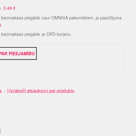
no
3.49
€
, bezmaksas piegāde caur OMNIVA pakomātiem, ja pasūtījuma
g
.
, bezmaksas piegāde ar DPD kurjeru.
 PAR PIEEJAMĪBU
s
-
Uzrakstīt atsauksmi par produktu
!