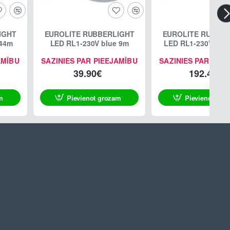
IGHT
EUROLITE RUBBERLIGHT
EUROLITE RUBBER
 44m
LED RL1-230V blue 9m
LED RL1-230V gre
AMĪBU
SAZINIES PAR PIEEJAMĪBU
SAZINIES PAR PIE
39.90€
192.40€
m
Pievienot grozam
Pievienot gro