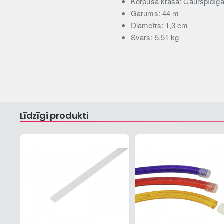
Korpusa krāsa: Caurspīdīg
Garums: 44 m
Diametrs: 1,3 cm
Svars: 5,51 kg
Līdzīgi produkti