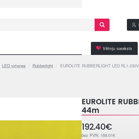
Vēlmju saraksts
LED virtenes
Rubberlight
EUROLITE RUBBERLIGHT LED RL1-230V 
EUROLITE RUBB
44m
192.40€
bez PVN: 159.01€