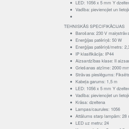
LED: 1056 x 5 mm Y dzelte
Vadība: pievienojiet un lietoji
TEHNISKĀS SPECIFIKĀCIJAS
Barošana: 230 V maiņstrāv
Enerģijas patēriņš: 50 W
Enerģijas patēriņš/metrs: 2
IP klasifikācija: IP44
Aizsardzības klase: II aizsa
Griešanas atzīme: 2000 m
Strāvas pieslēgums: Fiksēt
Kabeļa garums: 1,5 m
LED: 1056 x 5 mm Y dzelte
Vadība: pievienojiet un lietoji
Krāsa: dzeltena
Lampas/caurules: 1056
Attālums starp lampām: 2
LED uz metru: 24