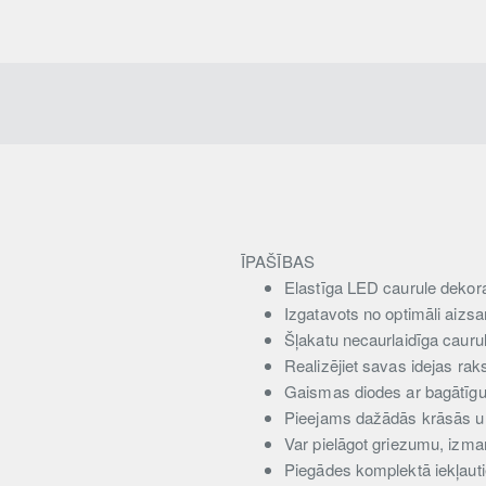
ĪPAŠĪBAS
Elastīga LED caurule deko
Izgatavots no optimāli aizs
Šļakatu necaurlaidīga caurul
Realizējiet savas idejas rak
Gaismas diodes ar bagātīgu k
Pieejams dažādās krāsās 
Var pielāgot griezumu, izma
Piegādes komplektā iekļautie