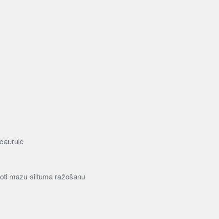
 caurulē
 ļoti mazu siltuma ražošanu