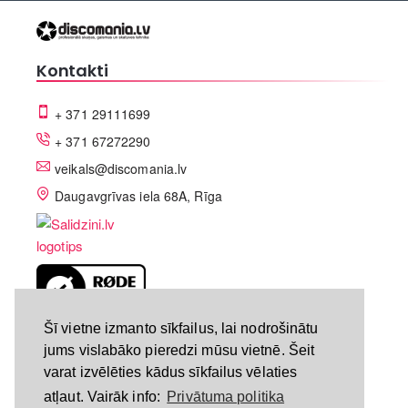
Kontakti
+ 371 29111699
+ 371 67272290
veikals@discomania.lv
Daugavgrīvas iela 68A, Rīga
LV-A58C07DF
Šī vietne izmanto sīkfailus, lai nodrošinātu
jums vislabāko pieredzi mūsu vietnē. Šeit
varat izvēlēties kādus sīkfailus vēlaties
atļaut. Vairāk info:
Privātuma politika