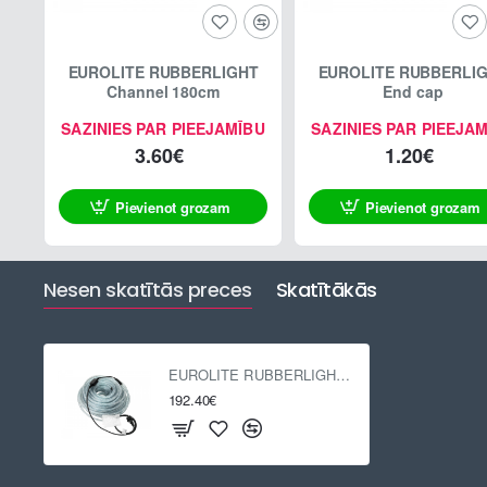
EUROLITE RUBBERLIGHT
EUROLITE RUBBERLI
Channel 180cm
End cap
SAZINIES PAR PIEEJAMĪBU
SAZINIES PAR PIEEJA
3.60€
1.20€
Pievienot grozam
Pievienot grozam
Nesen skatītās preces
Skatītākās
EUROLITE RUBBERLIGHT LED RL1-230V yellow 44m
192.40€