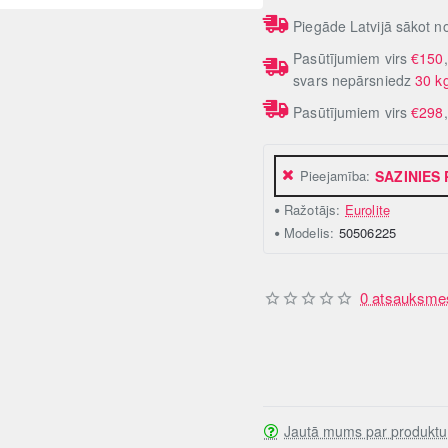
Piegāde Latvijā sākot 
Pasūtījumiem virs
€150
svars nepārsniedz
30 k
Pasūtījumiem virs
€298
Pieejamība:
SAZINIES
Ražotājs:
Eurolite
Modelis:
50506225
0 atsauksme
Jautā mums par produktu