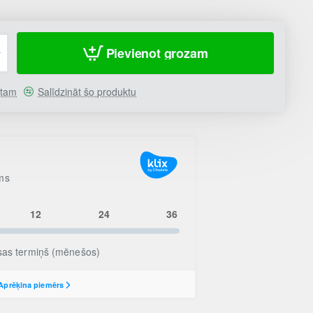
Pievienot grozam
stam
Salīdzināt šo produktu