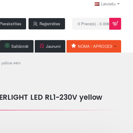
Latviešu
Pierakstīties
Reģistrēties
0 Prece(s) - 0.00€
Salīdzināt
Jaunumi
NOMA / APROCES
yellow 44m
ERLIGHT LED RL1-230V yellow