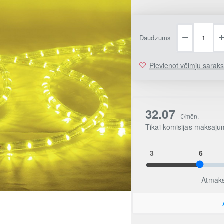
Daudzums
Pievienot vēlmju sarak