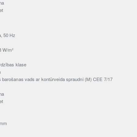
na
et
a, 50 Hz
,3 W/m²
rdzības klase
m
s barošanas vads ar kontūrveida spraudni (M) CEE 7/17
na
et
8 mm