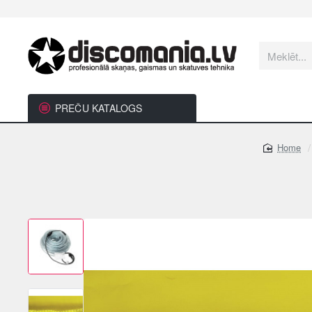
Meklēt...
PREČU KATALOGS
home