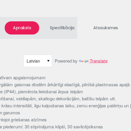
Apraksts
Specifikācija
Atsauksmes
Powered by
Translate
ratīvam apgaismojumam
argātām gaismas diodēm ārkārtīgi elastīgā, pilnībā plastmasas apaļā
e (IP44), piemērota lietošanai ārpus telpām
stīšanai, veidlapām, skatlogu dekorācijām, ballīšu telpām utt.
rāsu intensitāti, ilgu kalpošanas laiku, zemu enerģijas patēriņu un
un garumos
ntojot griešanas atzīmes
 piederumi: 30 stiprinājuma klipši, 30 savilcējsiksnas