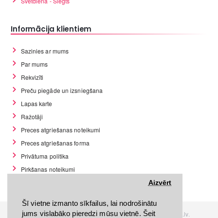
Svētdiena - Slēgts
Informācija klientiem
Sazinies ar mums
Par mums
Rekvizīti
Preču piegāde un izsniegšana
Lapas karte
Ražotāji
Preces atgriešanas noteikumi
Preces atgriešanas forma
Privātuma politika
Pirkšanas noteikumi
GDPR datu rīki
Aizvērt
Šī vietne izmanto sīkfailus, lai nodrošinātu
jums vislabāko pieredzi mūsu vietnē. Šeit
Visas tiesības rezervētas. Interneta veikals www.Discomania.lv.