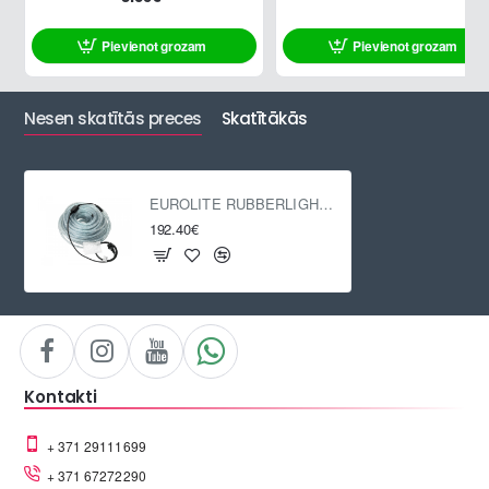
Pievienot grozam
Pievienot grozam
Nesen skatītās preces
Skatītākās
EUROLITE RUBBERLIGHT LED RL1-230V white 6400K 44m
192.40€
Kontakti
+ 371 29111699
+ 371 67272290