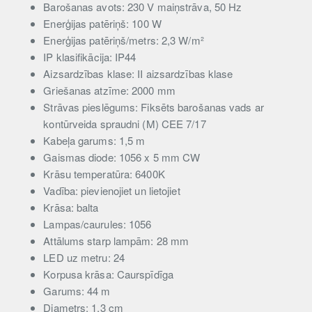
Barošanas avots: 230 V maiņstrāva, 50 Hz
Enerģijas patēriņš: 100 W
Enerģijas patēriņš/metrs: 2,3 W/m²
IP klasifikācija: IP44
Aizsardzības klase: II aizsardzības klase
Griešanas atzīme: 2000 mm
Strāvas pieslēgums: Fiksēts barošanas vads ar
kontūrveida spraudni (M) CEE 7/17
Kabeļa garums: 1,5 m
Gaismas diode: 1056 x 5 mm CW
Krāsu temperatūra: 6400K
Vadība: pievienojiet un lietojiet
Krāsa: balta
Lampas/caurules: 1056
Attālums starp lampām: 28 mm
LED uz metru: 24
Korpusa krāsa: Caurspīdīga
Garums: 44 m
Diametrs: 1,3 cm