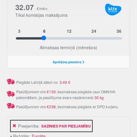
Piegāde Latvijā sākot no
3.49
€
Pasūtījumiem virs
€150
, bezmaksas piegāde caur OMNIVA
pakomātiem, ja pasūtījuma svars nepārsniedz
30 kg
.
Pasūtījumiem virs
€298
, bezmaksas piegāde ar DPD kurjeru.
Pieejamība:
SAZINIES PAR PIEEJAMĪBU
Ražotājs:
Eurolite