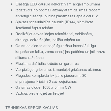
Elastīga LED caurule dekoratīvam apgaismojumam
Izgatavots no optimāli aizsargātām gaismas diodēm
ārkārtīgi elastīgā, pilnībā plastmasas apaļā caurulē
Šļakatu necaurlaidīga caurule (IP44), piemērota
lietošanai ārpus telpām
Realizējiet savas idejas rakstīšanai, veidlapām,
skatlogu dekorācijām, ballīšu telpām utt.
Gaismas diodes ar bagātīgu krāsu intensitāti, ilgu
kalpošanas laiku, zemu enerģijas patēriņu un ļoti mazu
siltuma ražošanu
Pieejams dažādās krāsās un garumos
Var pielāgot griezumu, izmantojot griešanas atzīmes
Piegādes komplektā iekļautie piederumi: 30
stiprinājuma klipši, 30 savilcējsiksnas
Gaismas diode: 1056 x 5 mm CW
Vadība: pievienojiet un lietojiet
TEHNISKĀS SPECIFIKĀCIJAS