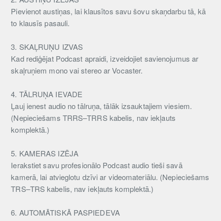
Pievienot austiņas, lai klausītos savu šovu skaņdarbu tā, kā
to klausīs pasauli.
3. SKAĻRUŅU IZVAS
Kad rediģējat Podcast apraidi, izveidojiet savienojumus ar
skaļruņiem mono vai stereo ar Vocaster.
4. TĀLRUŅA IEVADE
Ļauj ienest audio no tālruņa, tālāk izsauktajiem viesiem.
(Nepieciešams TRRS–TRRS kabelis, nav iekļauts
komplektā.)
5. KAMERAS IZĒJA
Ierakstiet savu profesionālo Podcast audio tieši savā
kamerā, lai atvieglotu dzīvi ar videomateriālu. (Nepieciešams
TRS–TRS kabelis, nav iekļauts komplektā.)
6. AUTOMĀTISKĀ PASPIEDEVA