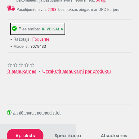
Pasūtījumiem virs
€298
, bezmaksas piegāde ar DPD kurjeru.
Pieejamība:
IR VEIKALĀ
Ražotājs:
Focusrite
Modelis:
3079433
0 atsauksmes
-
Uzrakstīt atsauksmi par produktu
Jautā mums par produktu!
Apraksts
Specifikācija
Atsauksmes