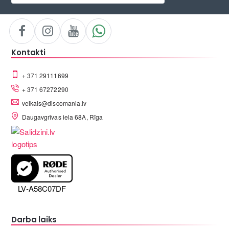
Kontakti
+ 371 29111699
+ 371 67272290
veikals@discomania.lv
Daugavgrīvas iela 68A, Rīga
LV-A58C07DF
Darba laiks