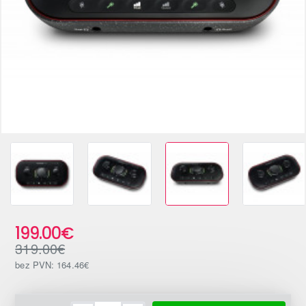
-38%
199.00€
319.00€
bez PVN: 164.46€