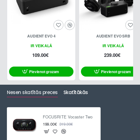
AUDIENT EVO 4
AUDIENT EVO SRB
IR VEIKALĀ
IR VEIKALĀ
109.00€
239.00€
Pievienot grozam
Pievienot grozam
Nesen skatītās preces
Skatītākās
FOCUSRITE Vocaster Two
199.00€
319.00€