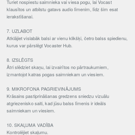
Turiet nospiestu saimnieka vai viesa pogu, lai Vocast
klausītos un atbilstu gatavs audio līmenim, līdz šim esat
ierakstīšanai.
7. UZLABOT
Atklājiet vislabāk balsi ar vienu klikšķi, četro balss spiedienu,
kurus var pārslēgt Vocaster Hub.
8. IZSLĒGTS
Ātri slēdziet skaņu, lai izvairītos no pārtraukumiem,
izmantojot katras pogas saimniekam un viesiem.
9. MIKROFONA PAGRIEVINĀJUMS
Krāsains pastiprināšanas gredzens sniedzu vizuālu
atgriezenisko saiti, kad jūsu balss līmenis ir ideāls
saimniekam un viesiem.
10. SKAĻUMA VADĪBA
Kontrolējiet skaļumu.