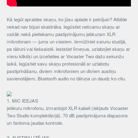
Kā iegūt apraides skaņu, ko jūsu aplade ir pelnījusi? Atbilde
nekad nav bijusi skaidrāka. Iegūstiet neticamu skaņu ar
vairāk nekā pietiekamu pastiprinājumu jebkuram XLR
mikrofonam — jums un viesiem. Iemūžiniet sarunu studijā,
pa tālruni vai tiešsaistē. Iestatiet līmeņus, uzlabojiet skaņu ar
vienu klikšķi un izcelieties ar Vocaster Two dažu sekunžu
laikā. Iegūstiet savu skaņu profesionāli ar uzlabotu
pastiprināšanu, diviem mikrofoniem un diviem austiņu
savienotājiem, Bluetooth audio no tālruņa un daudz ko citu.
1. MIC IEEJAS
jebkuru mikrofonu, izmantojot XLR kabeli (iekļauts Vocaster
Two Studio komplektācijā). 70 dB pastiprinājuma diapazons
un fantoma jaudas kontrole.
2. AUSTIŅU IZĒJAS