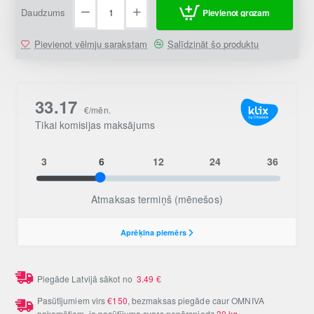
Daudzums
Pievienot grozam
Pievienot vēlmju sarakstam
Salīdzināt šo produktu
Piegāde Latvijā sākot no
3.49
€
Pasūtījumiem virs
€150
, bezmaksas piegāde caur OMNIVA
pakomātiem, ja pasūtījuma svars nepārsniedz
30 kg
.