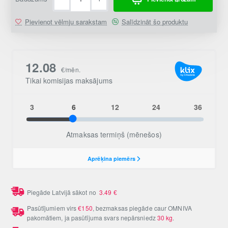
Pievienot vēlmju sarakstam
Salīdzināt šo produktu
Piegāde Latvijā sākot no
3.49
€
Pasūtījumiem virs
€150
, bezmaksas piegāde caur OMNIVA
pakomātiem, ja pasūtījuma svars nepārsniedz
30 kg
.