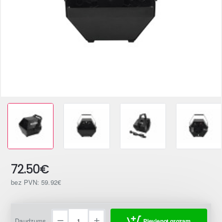
Jaunums
72.50€
bez PVN: 59.92€
Daudzums
Pievienot grozam