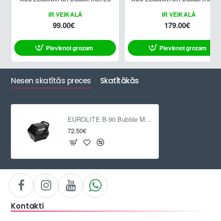
IR VEIKALĀ
IR VEIKALĀ
99.00€
179.00€
Pievienot grozam
Pievienot grozam
Nesen skatītās preces
Skatītākās
EUROLITE B-90 Bubble Machine
72.50€
Kontakti