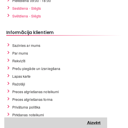
Piektdiena 09:00 - 18:00
Sestdiena - Slēgts
Svētdiena - Slēgts
Informācija klientiem
Sazinies ar mums
Par mums
Rekvizīti
Preču piegāde un izsniegšana
Lapas karte
Ražotāji
Preces atgriešanas noteikumi
Preces atgriešanas forma
Privātuma politika
Pirkšanas noteikumi
GDPR datu rīki
Aizvērt