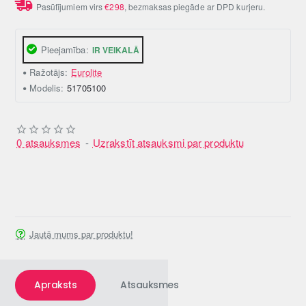
Pasūtījumiem virs
€298
, bezmaksas piegāde ar DPD kurjeru.
Pieejamība:
IR VEIKALĀ
Ražotājs:
Eurolite
Modelis:
51705100
0 atsauksmes
-
Uzrakstīt atsauksmi par produktu
Jautā mums par produktu!
Apraksts
Atsauksmes