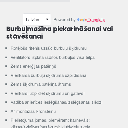
Powered by
Translate
Burbuļmašīna piekarināšanai vai
stāvēšanai
Rotējošs ritenis uzsūc burbuļu šķidrumu
Ventilators izplata radītos burbuļus visā telpā
Zems enerģijas patēriņš
Vienkārša burbuļu šķidruma uzpildīšana
Zems šķidruma patēriņa ātrums
Vienkārši uzpildiet šķidrumu un gatavs!
Vadība ar ierīces ieslēgšanas/izslēgšanas slēdzi
Ar montāžas kronšteinu
Pielietojuma jomas, piemēram: karnevāls;
kāzas/svinības/pasākumi; klubi/deju skola