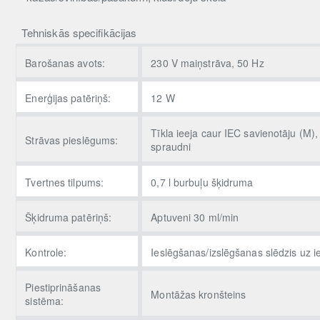
Tehniskās specifikācijas
Barošanas avots:
230 V maiņstrāva, 50 Hz
Enerģijas patēriņš:
12 W
Tīkla ieeja caur IEC savienotāju (M)
Strāvas pieslēgums:
spraudni
Tvertnes tilpums:
0,7 l burbuļu šķidruma
Šķidruma patēriņš:
Aptuveni 30 ml/min
Kontrole:
Ieslēgšanas/izslēgšanas slēdzis uz i
Piestiprināšanas
Montāžas kronšteins
sistēma: