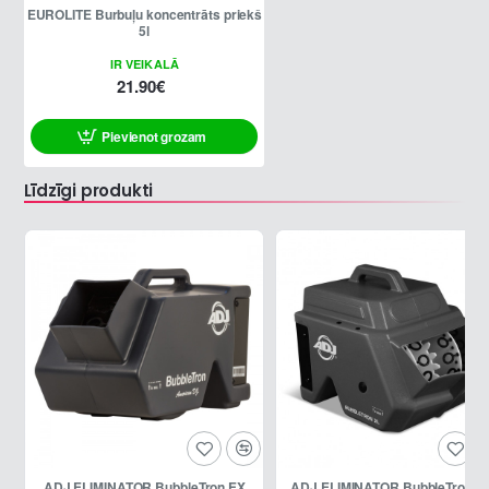
EUROLITE Burbuļu koncentrāts priekš
5l
IR VEIKALĀ
21.90€
Pievienot grozam
Līdzīgi produkti
ADJ ELIMINATOR BubbleTron EX
ADJ ELIMINATOR BubbleTron E