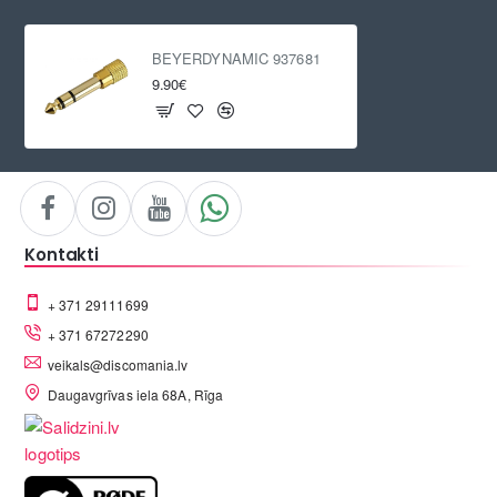
BEYERDYNAMIC 937681
9.90€
Kontakti
+ 371 29111699
+ 371 67272290
veikals@discomania.lv
Daugavgrīvas iela 68A, Rīga