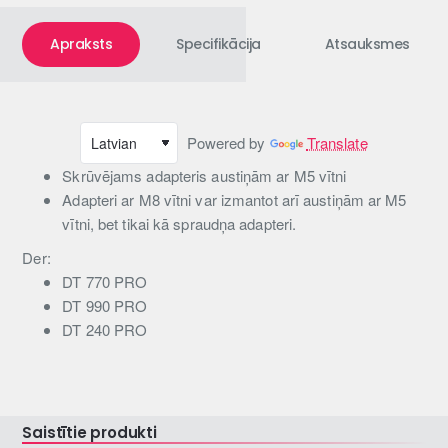
Apraksts
Specifikācija
Atsauksmes
Powered by
Translate
Skrūvējams adapteris austiņām ar M5 vītni
Adapteri ar M8 vītni var izmantot arī austiņām ar M5
vītni, bet tikai kā spraudņa adapteri.
Der:
DT 770 PRO
DT 990 PRO
DT 240 PRO
Saistītie produkti