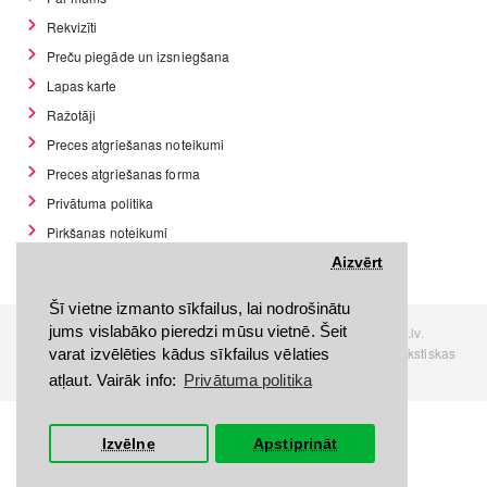
Rekvizīti
Preču piegāde un izsniegšana
Lapas karte
Ražotāji
Preces atgriešanas noteikumi
Preces atgriešanas forma
Privātuma politika
Pirkšanas noteikumi
GDPR datu rīki
Aizvērt
Šī vietne izmanto sīkfailus, lai nodrošinātu
jums vislabāko pieredzi mūsu vietnē. Šeit
Visas tiesības rezervētas. Interneta veikals www.Discomania.lv.
Jebkuras Discomania.lv informācijas pārpublicēšana, bez rakstiskas
varat izvēlēties kādus sīkfailus vēlaties
atļaujas, stingri aizliegta.
atļaut. Vairāk info:
Privātuma politika
Izvēlne
Apstiprināt