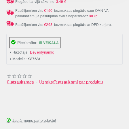
Piegāde Latvijā sākot no
3.49
€
Pasūtījumiem virs
€150
, bezmaksas piegāde caur OMNIVA
pakomātiem, ja pasūtījuma svars nepārsniedz
30 kg
.
Pasūtījumiem virs
€298
, bezmaksas piegāde ar DPD kurjeru.
Pieejamība:
IR VEIKALĀ
Ražotājs:
Beyerdynamic
Modelis:
937681
0 atsauksmes
-
Uzrakstīt atsauksmi par produktu
Jautā mums par produktu!