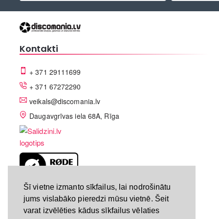
Kontakti
+ 371 29111699
+ 371 67272290
veikals@discomania.lv
Daugavgrīvas iela 68A, Rīga
LV-A58C07DF
Šī vietne izmanto sīkfailus, lai nodrošinātu
jums vislabāko pieredzi mūsu vietnē. Šeit
varat izvēlēties kādus sīkfailus vēlaties