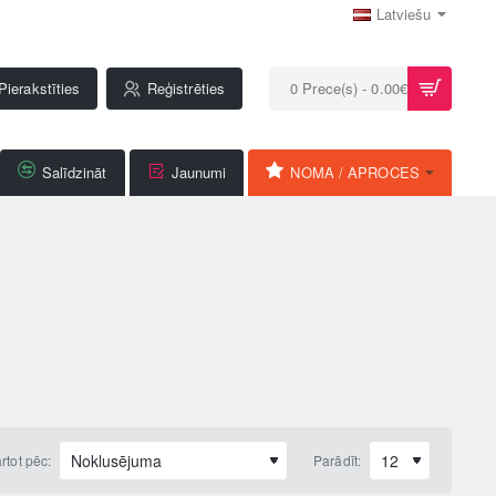
Latviešu
Pierakstīties
Reģistrēties
0 Prece(s) - 0.00€
Salīdzināt
Jaunumi
NOMA / APROCES
rtot pēc:
Parādīt: