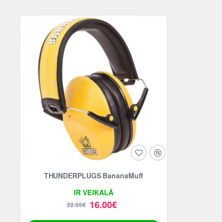
-30%
THUNDERPLUGS BananaMuff
IR VEIKALĀ
16.00€
22.95€