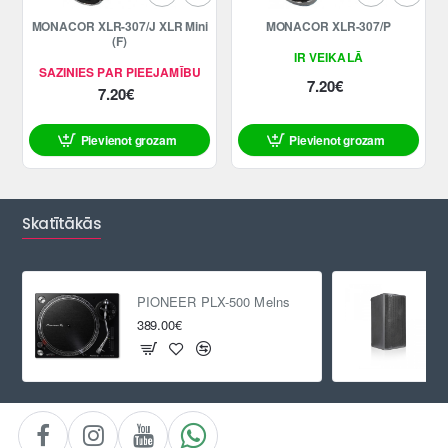
MONACOR XLR-307/J XLR Mini
MONACOR XLR-307/P
(F)
IR VEIKALĀ
SAZINIES PAR PIEEJAMĪBU
7.20€
7.20€
Pievienot grozam
Pievienot grozam
Skatītākās
PIONEER PLX-500 Melns
389.00€