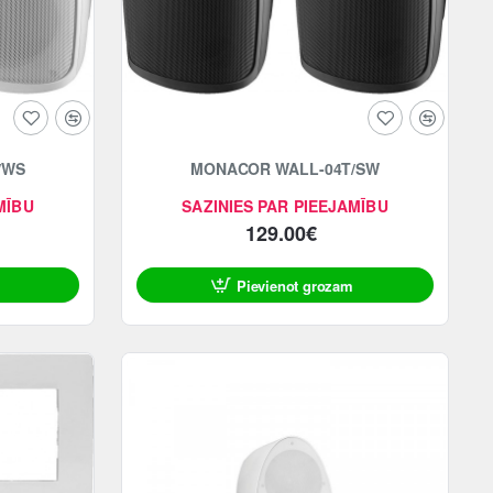
/WS
MONACOR WALL-04T/SW
MĪBU
SAZINIES PAR PIEEJAMĪBU
129.00€
Pievienot grozam