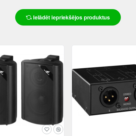
Ielādēt iepriekšējos produktus