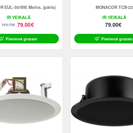
EUL-30/SW, Melns, (pāris)
MONACOR TCB-2
IR VEIKALĀ
IR VEIKALĀ
79.00€
79.00€
160.70€
Pievienot grozam
Pievienot grozam