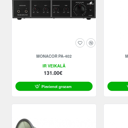
MONACOR PA-402
M
IR VEIKALĀ
131.00€
Pievienot grozam