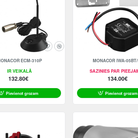
ONACOR ECM-310P
MONACOR IWA-05BT
IR VEIKALĀ
SAZINIES PAR PIEEJA
132.80€
134.00€
Pievienot grozam
Pievienot grozam