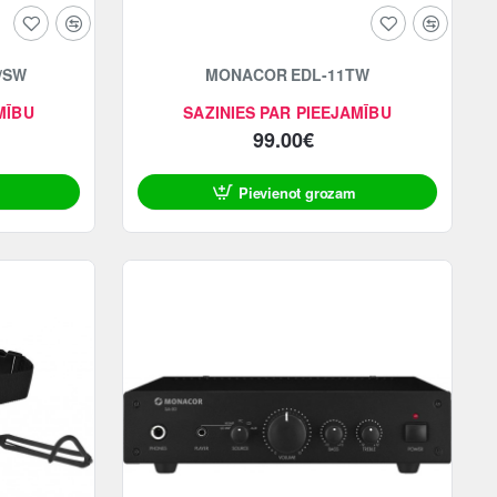
/SW
MONACOR EDL-11TW
MĪBU
SAZINIES PAR PIEEJAMĪBU
99.00€
Pievienot grozam