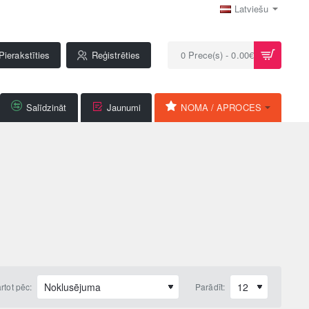
Latviešu
Pierakstīties
Reģistrēties
0 Prece(s) - 0.00€
Salīdzināt
Jaunumi
NOMA / APROCES
rtot pēc:
Parādīt: