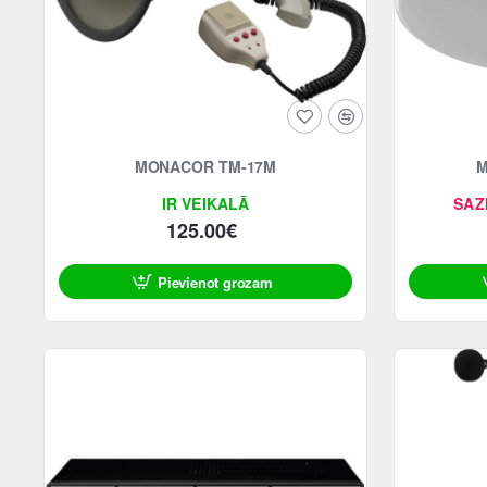
MONACOR TM-17M
M
IR VEIKALĀ
SAZ
125.00€
Pievienot grozam