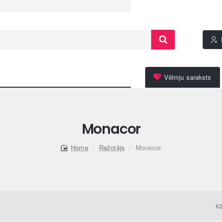
Vēlmju saraksts
Monacor
Ražotājs
Monacor
home
Kā