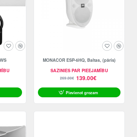
-48%
/WS
MONACOR ESP-6HQ, Baltas, (pāris)
MĪBU
SAZINIES PAR PIEEJAMĪBU
139.00€
269.00€
Pievienot grozam
ATLAIDE