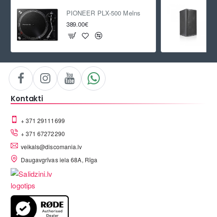
PIONEER PLX-500 Melns
389.00€
Kontakti
+ 371 29111699
+ 371 67272290
veikals@discomania.lv
Daugavgrīvas iela 68A, Rīga