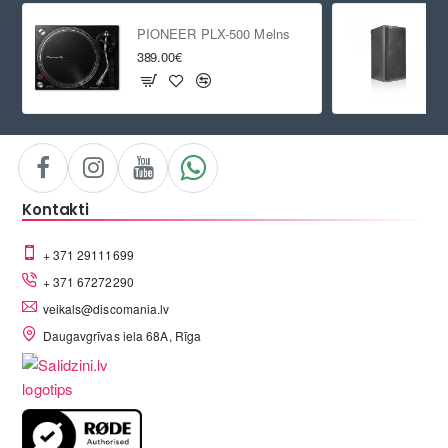
PIONEER PLX-500 Melns
389.00€
Kontakti
+ 371 29111699
+ 371 67272290
veikals@discomania.lv
Daugavgrīvas iela 68A, Rīga