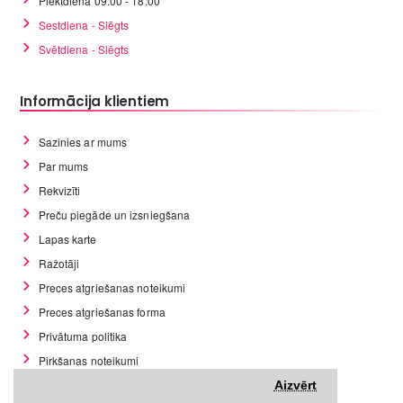
Piektdiena 09:00 - 18:00
Sestdiena - Slēgts
Svētdiena - Slēgts
Informācija klientiem
Sazinies ar mums
Par mums
Rekvizīti
Preču piegāde un izsniegšana
Lapas karte
Ražotāji
Preces atgriešanas noteikumi
Preces atgriešanas forma
Privātuma politika
Pirkšanas noteikumi
GDPR datu rīki
Aizvērt