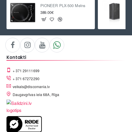
PIONEER PLX-500 Melns
389.00€
Kontakti
+ 371 29111699
+ 371 67272290
veikals@discomania.lv
Daugavgrīvas iela 68A, Rīga