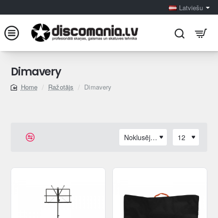
Latviešu
Dimavery
Ražotājs
Dimavery
home