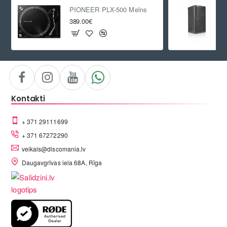
PIONEER PLX-500 Melns
389.00€
Kontakti
+ 371 29111699
+ 371 67272290
veikals@discomania.lv
Daugavgrīvas iela 68A, Rīga