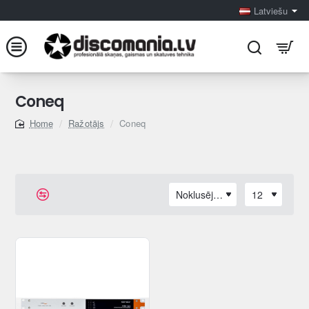
Latviešu
Coneq
Ražotājs
Coneq
home