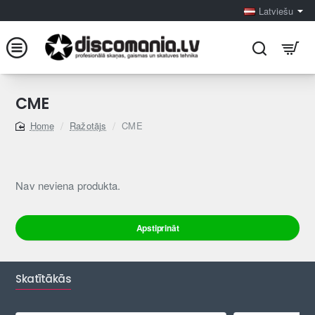
Latviešu
CME
Ražotājs
CME
home
Nav neviena produkta.
Apstiprināt
Skatītākās