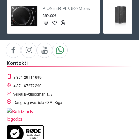
PIONEER PLX-500 Melns
389.00€
Kontakti
+ 371 29111699
+ 371 67272290
veikals@discomania.lv
Daugavgrīvas iela 68A, Rīga