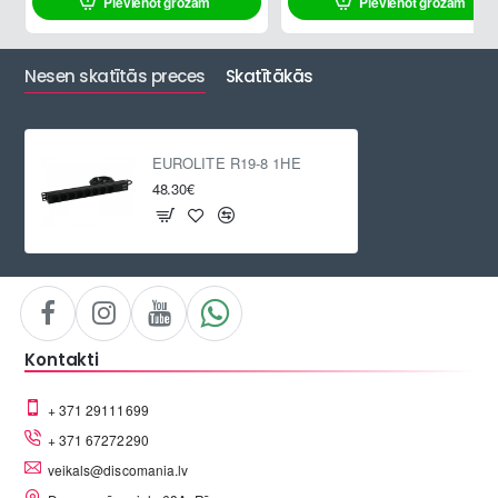
Pievienot grozam
Pievienot grozam
Nesen skatītās preces
Skatītākās
EUROLITE R19-8 1HE
48.30€
Kontakti
+ 371 29111699
+ 371 67272290
veikals@discomania.lv