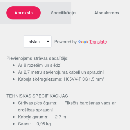
Apraksts
Specifikācija
Atsauksmes
Powered by
Translate
Pievienojams strāvas sadalītājs:
Ar 8 rozetēm un slēdzi
Ar 2,7 metru savienojuma kabeli un spraudni
Kabeļa šķērsgriezums: H05VV-F 3G1,5 mm²
TEHNISKĀS SPECIFIKĀCIJAS
Strāvas pieslēgums:
Fiksēts barošanas vads ar
drošības spraudni
Kabeļa garums:
2,7 m
Svars:
0,95 kg