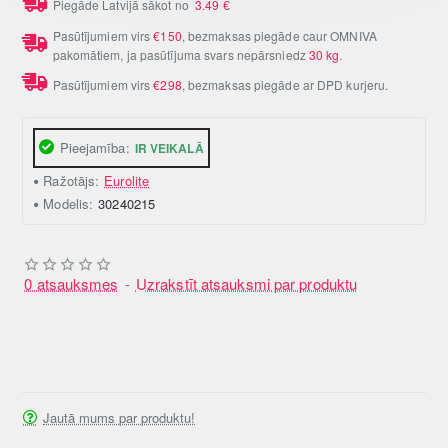
Piegāde Latvijā sākot no
3.49
€
Pasūtījumiem virs
€150
, bezmaksas piegāde caur OMNIVA
pakomātiem, ja pasūtījuma svars nepārsniedz
30 kg
.
Pasūtījumiem virs
€298
, bezmaksas piegāde ar DPD kurjeru.
Pieejamība:
IR VEIKALĀ
Ražotājs:
Eurolite
Modelis:
30240215
0 atsauksmes
-
Uzrakstīt atsauksmi par produktu
Jautā mums par produktu!