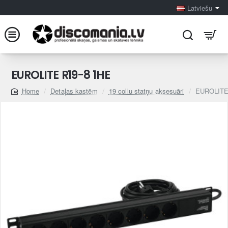
Latviešu
EUROLITE R19-8 1HE
Detaļas kastēm
19 collu statņu aksesuāri
EUROLITE
home