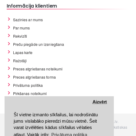
Informācija klientiem
Sazinies ar mums
Par mums
Rekvizīti
Preču piegāde un izsniegšana
Lapas karte
Ražotāji
Preces atgriešanas noteikumi
Preces atgriešanas forma
Privātuma politika
Pirkšanas noteikumi
GDPR datu rīki
Aizvērt
Šī vietne izmanto sīkfailus, lai nodrošinātu
jums vislabāko pieredzi mūsu vietnē. Šeit
Visas tiesības rezervētas. Interneta veikals www.Discomania.lv.
Jebkuras Discomania.lv informācijas pārpublicēšana, bez rakstiskas
varat izvēlēties kādus sīkfailus vēlaties
atļaujas, stingri aizliegta.
atļaut. Vairāk info:
Privātuma politika