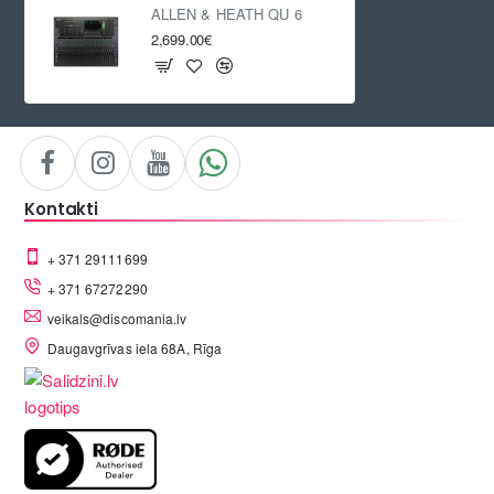
ALLEN & HEATH QU 6
2,699.00€
Kontakti
+ 371 29111699
+ 371 67272290
veikals@discomania.lv
Daugavgrīvas iela 68A, Rīga