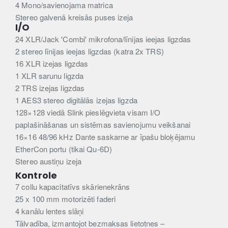
4 Mono/savienojama matrica
Stereo galvenā kreisās puses izeja
I/O
24 XLR/Jack 'Combi' mikrofona/līnijas ieejas ligzdas
2 stereo līnijas ieejas ligzdas (katra 2x TRS)
16 XLR izejas ligzdas
1 XLR sarunu ligzda
2 TRS izejas ligzdas
1 AES3 stereo digitālās izejas ligzda
128×128 viedā Slink pieslēgvieta visam I/O
paplašināšanas un sistēmas savienojumu veikšanai
16×16 48/96 kHz Dante saskarne ar īpašu bloķējamu
EtherCon portu (tikai Qu-6D)
Stereo austiņu izeja
Kontrole
7 collu kapacitatīvs skārienekrāns
25 x 100 mm motorizēti faderi
4 kanālu lentes slāņi
Tālvadība, izmantojot bezmaksas lietotnes –