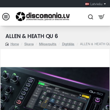
Latviešu
ALLEN & HEATH QU 6
Skaņa
Mikserpultis
Digitālās
ALLEN & HEATH QU
home