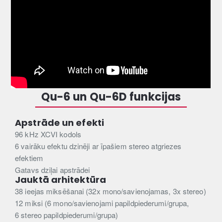
Qu-6 un Qu-6D funkcijas
Apstrāde un efekti
96 kHz XCVI kodols
6 vairāku efektu dzinēji ar īpašiem stereo atgriezes
efektiem
Gatavs dziļai apstrādei
Jauktā arhitektūra
38 ieejas miksēšanai (32x mono/savienojamas, 3x stereo)
12 miksi (6 mono/savienojami papildpiederumi/grupa,
6 stereo papildpiederumi/grupa)