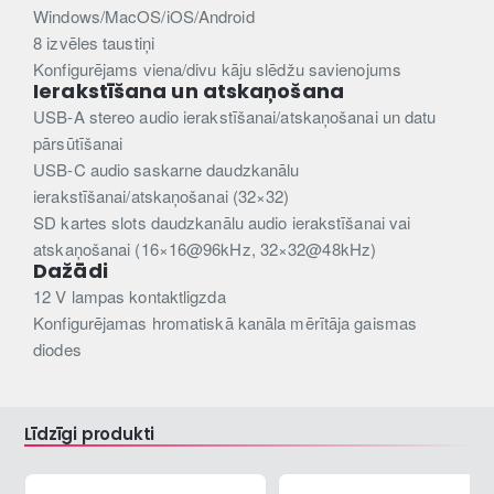
Windows/MacOS/iOS/Android
8 izvēles taustiņi
Konfigurējams viena/divu kāju slēdžu savienojums
Ierakstīšana un atskaņošana
USB-A stereo audio ierakstīšanai/atskaņošanai un datu
pārsūtīšanai
USB-C audio saskarne daudzkanālu
ierakstīšanai/atskaņošanai (32×32)
SD kartes slots daudzkanālu audio ierakstīšanai vai
atskaņošanai (16×16@96kHz, 32×32@48kHz)
Dažādi
12 V lampas kontaktligzda
Konfigurējamas hromatiskā kanāla mērītāja gaismas
diodes
Līdzīgi produkti