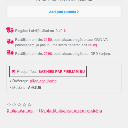
Piegāde Latvijā sākot no
3.49
€
Pasūtījumiem virs
€150
, bezmaksas piegāde caur OMNIVA
pakomātiem, ja pasūtījuma svars nepārsniedz
30 kg
.
Pasūtījumiem virs
€298
, bezmaksas piegāde ar DPD kurjeru.
Pieejamība:
SAZINIES PAR PIEEJAMĪBU
Ražotājs:
Allen and Heath
Modelis:
AHQU6
0 atsauksmes
-
Uzrakstīt atsauksmi par produktu