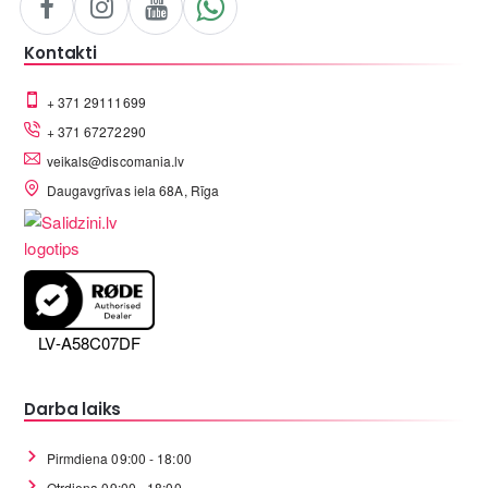
Kontakti
+ 371 29111699
+ 371 67272290
veikals@discomania.lv
Daugavgrīvas iela 68A, Rīga
LV-A58C07DF
Darba laiks
Pirmdiena 09:00 - 18:00
Otrdiena 09:00 - 18:00