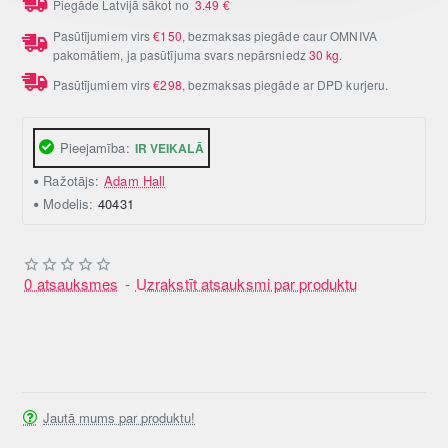
Piegāde Latvijā sākot no
3.49
€
Pasūtījumiem virs
€150
, bezmaksas piegāde caur OMNIVA
pakomātiem, ja pasūtījuma svars nepārsniedz
30 kg
.
Pasūtījumiem virs
€298
, bezmaksas piegāde ar DPD kurjeru.
Pieejamība:
IR VEIKALĀ
Ražotājs:
Adam Hall
Modelis:
40431
0 atsauksmes
-
Uzrakstīt atsauksmi par produktu
Jautā mums par produktu!