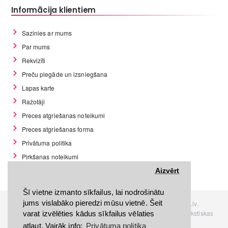
Informācija klientiem
Sazinies ar mums
Par mums
Rekvizīti
Preču piegāde un izsniegšana
Lapas karte
Ražotāji
Preces atgriešanas noteikumi
Preces atgriešanas forma
Privātuma politika
Pirkšanas noteikumi
GDPR datu rīki
Aizvērt
Šī vietne izmanto sīkfailus, lai nodrošinātu
jums vislabāko pieredzi mūsu vietnē. Šeit
Visas tiesības rezervētas. Interneta veikals www.Discomania.lv.
Jebkuras Discomania.lv informācijas pārpublicēšana, bez rakstiskas
varat izvēlēties kādus sīkfailus vēlaties
atļaujas, stingri aizliegta.
atļaut. Vairāk info:
Privātuma politika