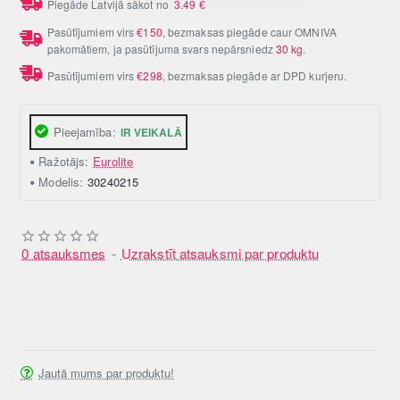
Piegāde Latvijā sākot no
3.49
€
Pasūtījumiem virs
€150
, bezmaksas piegāde caur OMNIVA
pakomātiem, ja pasūtījuma svars nepārsniedz
30 kg
.
Pasūtījumiem virs
€298
, bezmaksas piegāde ar DPD kurjeru.
Pieejamība:
IR VEIKALĀ
Ražotājs:
Eurolite
Modelis:
30240215
0 atsauksmes
-
Uzrakstīt atsauksmi par produktu
Jautā mums par produktu!