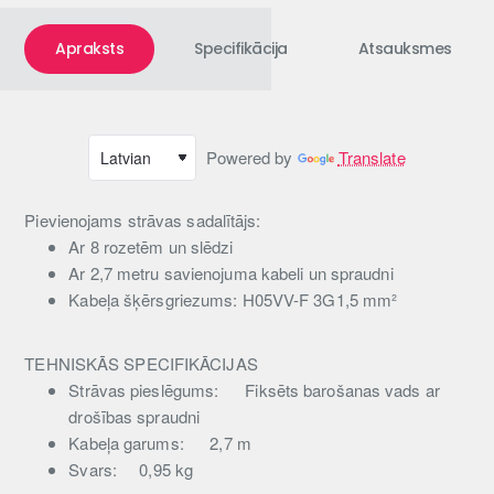
Apraksts
Specifikācija
Atsauksmes
Powered by
Translate
Pievienojams strāvas sadalītājs:
Ar 8 rozetēm un slēdzi
Ar 2,7 metru savienojuma kabeli un spraudni
Kabeļa šķērsgriezums: H05VV-F 3G1,5 mm²
TEHNISKĀS SPECIFIKĀCIJAS
Strāvas pieslēgums:
Fiksēts barošanas vads ar
drošības spraudni
Kabeļa garums:
2,7 m
Svars:
0,95 kg