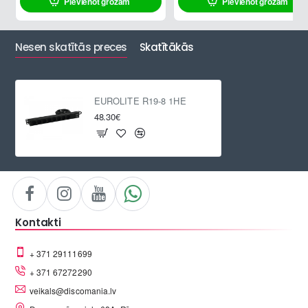
Pievienot grozam
Pievienot grozam
Nesen skatītās preces
Skatītākās
EUROLITE R19-8 1HE
48.30€
Kontakti
+ 371 29111699
+ 371 67272290
veikals@discomania.lv