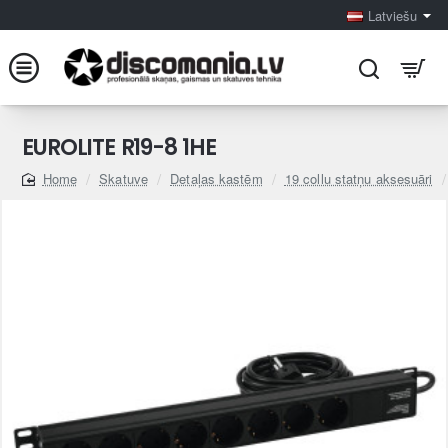
Latviešu
EUROLITE R19-8 1HE
Skatuve
Detaļas kastēm
19 collu statņu aksesuāri
home